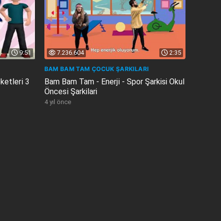
9:51
7.236.604
2:35
BAM BAM TAM ÇOCUK ŞARKILARI
etleri̇ 3
Bam Bam Tam - Enerji̇ - Spor Şarkisi Okul
Öncesi̇ Şarkilari
4 yıl önce