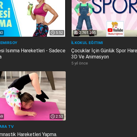
40
5:52
2.761.295
DEMIRSOY
İLKOKUL EĞITIMI
si Isınma Hareketleri - Sadece
Çocuklar İçi̇n Günlük Spor Harek
a
3D Ve Ani̇masyon
5 yıl önce
69
2:53
ARA TV
imnastik Hareketleri Yapma.