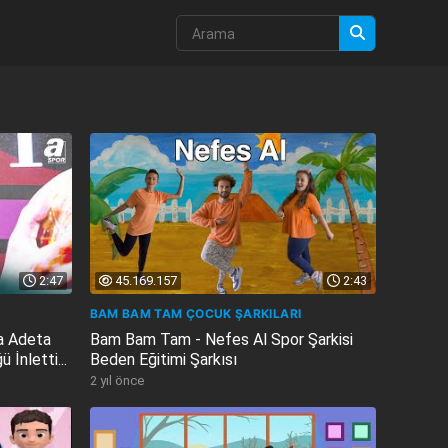
2:47
45.169.157
2:43
BAM BAM TAM ÇOCUK ŞARKILARI
a Adeta
Bam Bam Tam - Nefes Al Spor Şarkisi
 İnletti...
Beden Eğitimi Şarkısı
2 yıl önce