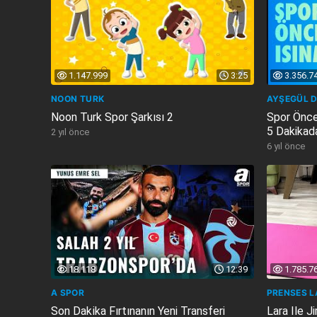
1.147.999
3:25
3.356.7
NOON TURK
AYŞEGÜL 
Noon Turk Spor Şarkısı 2
Spor Önce
5 Dakikad
2 yıl önce
6 yıl önce
18.118
12:39
1.785.7
A SPOR
PRENSES L
Son Daki̇ka Fırtınanın Yeni Transferi
Lara Ile J