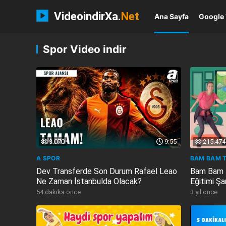
VideoindirXa.
Net
Ana Sayfa
Google 
Spor Video indir
3.070
9:55
215.474
A SPOR
BAM BAM T
Dev Transferde Son Durum Rafael Leao
Bam Bam T
Ne Zaman İstanbulda Olacak?
Eğitimi Şa
54 dakika önce
3 yıl önce