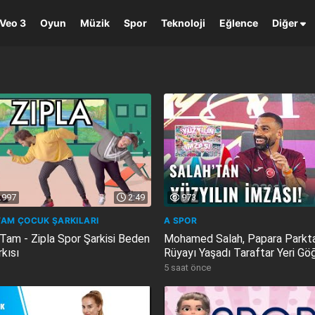
Veo 3
Oyun
Müzik
Spor
Teknoloji
Eğlence
Diğer
.997
2:49
973
AM ÇOCUK ŞARKILARI
A SPOR
am - Zipla Spor Şarkisi Beden
Mohamed Salah, Papara Parkt
rkısı
Rüyayı Yaşadı Taraftar Yeri Göğü
5 saat önce