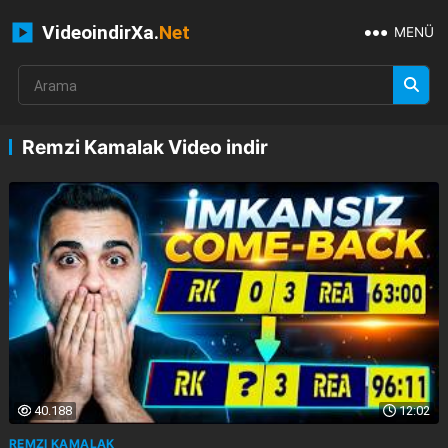
VideoindirXa.
Net
MENÜ
Remzi Kamalak Video indir
40.188
12:02
REMZI KAMALAK