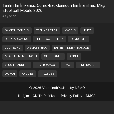
Tarihin En İmkansız Come-Backlerinden Biri İnanılmaz Maç
Efootball Mobile 2026
4 ay önce
GAME TUTORIALS
TECHNOSENIOR
MABELS
UNITA
DEEPRATGAMING
THE HOWARD STERN
DEMOTIVER
LOGITECHU
ASMAE BIBISO
ENTERTAINMENTBOSQUE
MEASUREMENTLENGTH
SEPHIGAMES
ABDUL
VLUCHTLADDERS
SILVERDAMAGE
SMAL
CINEHOARDER
DAIYAN
ANGLIES
PILZBOSS
© 2026
VideoindirXa.Net
by
NEMO
İletişim
Gizlilik Politikası
Privacy Policy
DMCA