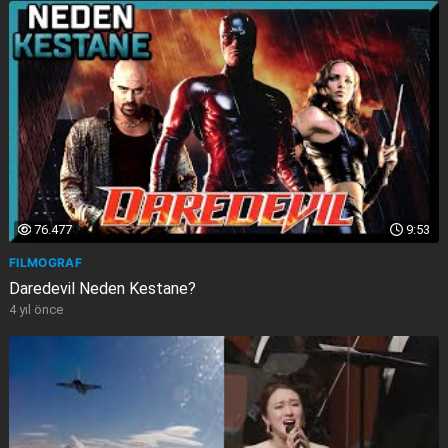
76.477
9:53
FILMOGRAF
Daredevil Neden Kestane?
4 yıl önce