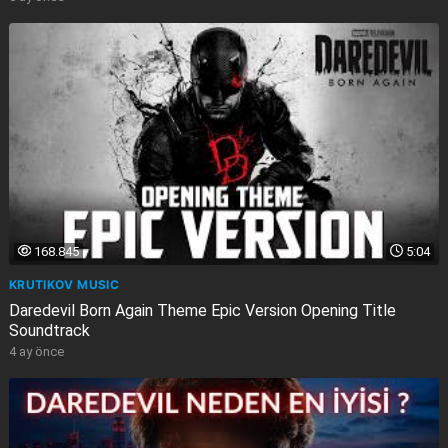
168.845
5:04
KRUTIKOV MUSIC
Daredevil Born Again Theme Epic Version Opening Title
Soundtrack
4 ay önce