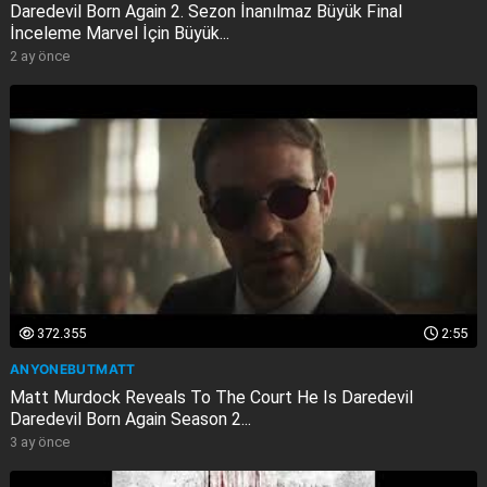
Daredevil Born Again 2. Sezon İnanılmaz Büyük Fi̇nal
İnceleme Marvel İçin Büyük...
2 ay önce
372.355
2:55
ANYONEBUTMATT
Matt Murdock Reveals To The Court He Is Daredevil
Daredevil Born Again Season 2...
3 ay önce