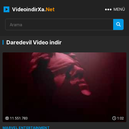
VideoindirXa.
Net
MENÜ
Daredevil Video indir
11.551.783
1:02
MARVEL ENTERTAINMENT