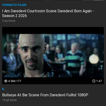
FORMATO FILMS
I Am Daredevil Courtroom Scene Daredevil Born Again -
Season 2 2026
3 ay önce
4.584.177
1:47
K.
Bullseye At Bar Scene From Daredevil Fullhd 1080P
14 yıl önce