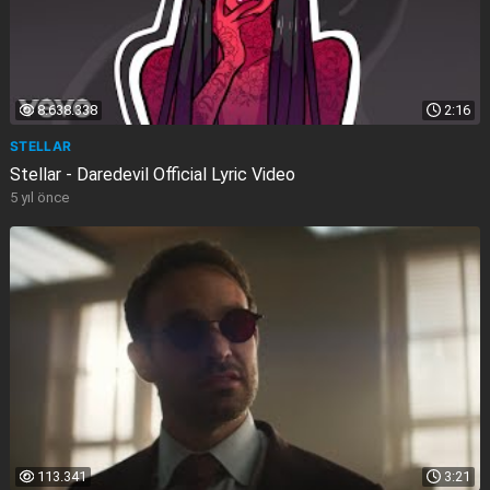
8.638.338
2:16
STELLAR
Stellar - Daredevil Official Lyric Video
5 yıl önce
113.341
3:21