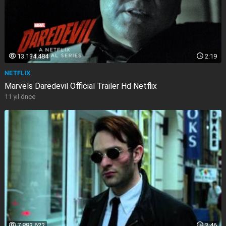
13.134.484
2:19
NETFLIX
Marvels Daredevil Official Trailer Hd Netflix
11 yıl önce
7.883.622
3:46