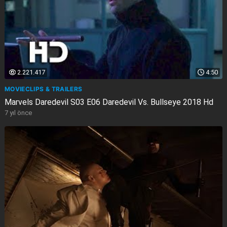
2.221.417
4:50
MOVIECLIPS & TRAILERS
Marvels Daredevil S03 E06 Daredevil Vs. Bullseye 2018 Hd
7 yıl önce