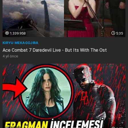
1.339.958
5:35
KIRYU MEKAGOJIRA
Ace Combat 7 Daredevil Live - But Its With The Ost
4 yıl önce