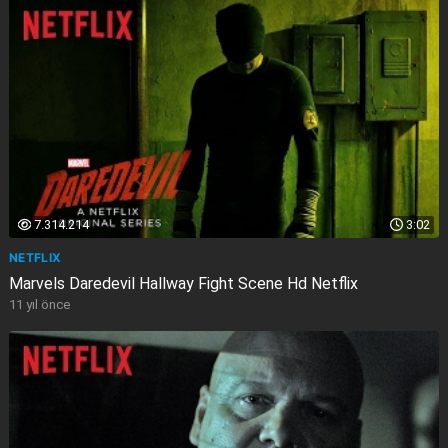
7.314.214
3:02
NETFLIX
Marvels Daredevil Hallway Fight Scene Hd Netflix
11 yıl önce