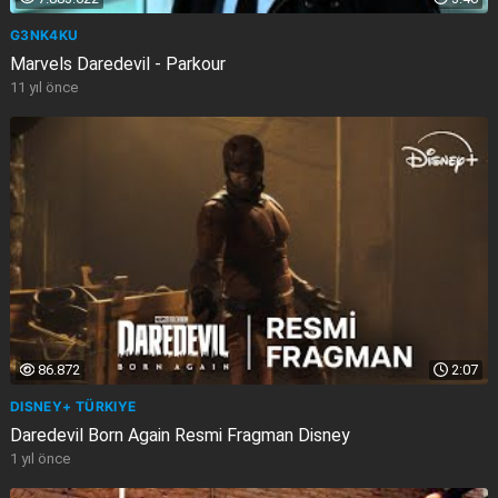
G3NK4KU
Marvels Daredevil - Parkour
11 yıl önce
86.872
2:07
DISNEY+ TÜRKIYE
Daredevil Born Again Resmi Fragman Disney
1 yıl önce