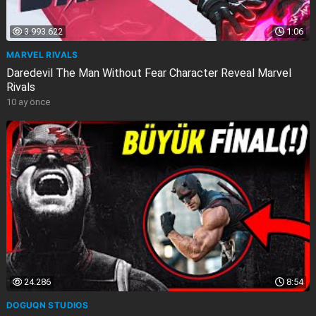
3.993.622
1:06
MARVEL RIVALS
Daredevil The Man Without Fear Character Reveal Marvel
Rivals
10 ay önce
24.286
8:54
DOGUQN STUDIOS