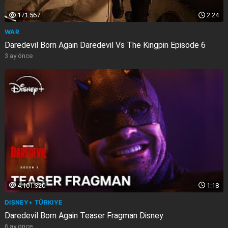
171.567
2:24
WAR
Daredevil Born Again Daredevil Vs The Kingpin Episode 6
3 ay önce
4.101.320
1:18
DISNEY+ TÜRKIYE
Daredevil Born Again Teaser Fragman Disney
6 ay önce