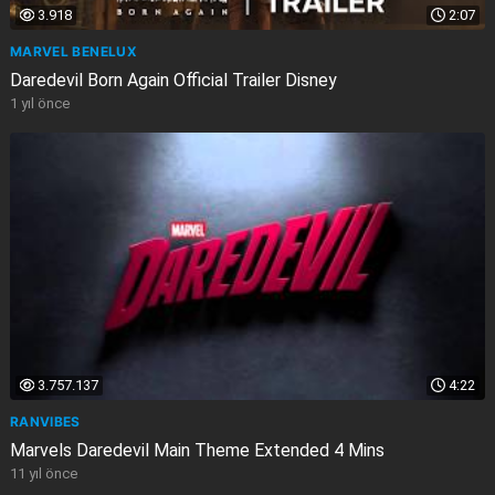
3.918
2:07
MARVEL BENELUX
Daredevil Born Again Official Trailer Disney
1 yıl önce
3.757.137
4:22
RANVIBES
Marvels Daredevil Main Theme Extended 4 Mins
11 yıl önce