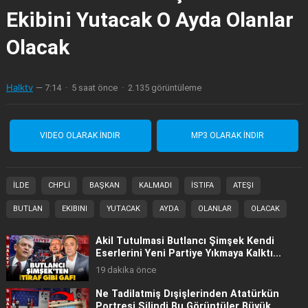
Ekibini Yutacak O Ayda Olanlar
Olacak
Halktv
—
7:14
·
5 saat önce
·
2.135 görüntüleme
VIDEO OLARAK İNDIR
MP3 OLARAK İNDIR
İLDE
CHPLİ
BAŞKAN
KALMADI
İSTIFA
ATEŞI
BUTLAN
EKIBINI
YUTACAK
AYDA
OLANLAR
OLACAK
Akil Tutulmasi Butlancı Şimşek Kendi
Eserlerini Yeni̇ Partiye Yıkmaya Kalktı...
19 dakika önce
Ne Tadi̇latmiş Dışişlerinden Atatürkün
Portresi Silindi Bu Görüntüler Büyük...