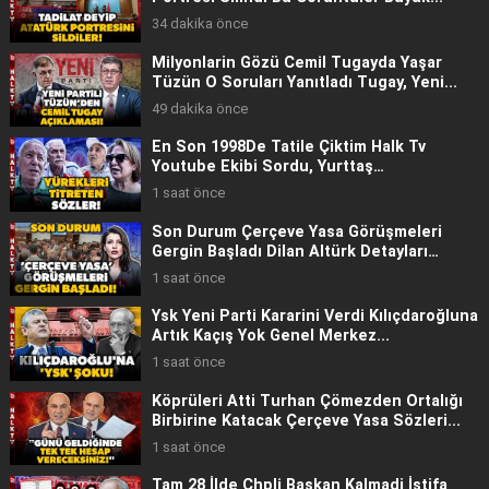
34 dakika önce
Mi̇lyonlarin Gözü Cemi̇l Tugayda Yaşar
Tüzün O Soruları Yanıtladı Tugay, Yeni̇...
49 dakika önce
En Son 1998De Tati̇le Çiktim Halk Tv
Youtube Ekibi Sordu, Yurttaş
Yaşadıklarını...
1 saat önce
Son Durum Çerçeve Yasa Görüşmeleri
Gergin Başladı Dilan Altürk Detayları
Anlattı
1 saat önce
Ysk Yeni̇ Parti̇ Kararini Verdi̇ Kılıçdaroğluna
Artık Kaçış Yok Genel Merkez...
1 saat önce
Köprüleri̇ Atti Turhan Çömezden Ortalığı
Birbirine Katacak Çerçeve Yasa Sözleri...
1 saat önce
Tam 28 İlde Chpli̇ Başkan Kalmadi İstifa