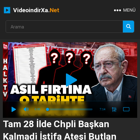
VideoindirXa.
Net
MENÜ
0:00
7:14
Tam 28 İlde Chpli̇ Başkan
Kalmadi İstifa Ateşi Butlan