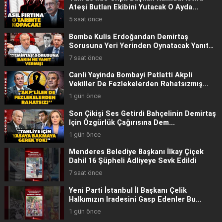
Ateşi Butlan Ekibini Yutacak O Ayda...
5 saat önce
Bomba Kuli̇s Erdoğandan Demirtaş
Sorusuna Yeri Yerinden Oynatacak Yanıt
Mehmet...
7 saat önce
Canli Yayinda Bombayi Patlatti Akpli
Vekiller De Fezlekelerden Rahatsızmış...
1 gün önce
Son Çikişi Ses Geti̇rdi̇ Bahçelinin Demirtaş
Için Özgürlük Çağırısına Dem...
1 gün önce
Menderes Belediye Başkanı İlkay Çiçek
Dahil 16 Şüpheli Adliyeye Sevk Edildi
7 saat önce
Yeni̇ Parti İstanbul İl Başkanı Çelik
Halkımızın Iradesini Gasp Edenler Bu...
1 gün önce