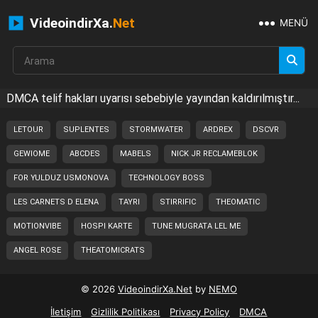
VideoindirXa.
Net
MENÜ
DMCA telif hakları uyarısı sebebiyle yayından kaldırılmıştır...
LETOUR
SUPLENTES
STORMWATER
ARDREX
DSCVR
GEWIOME
ABCDES
MABELS
NICK JR RECLAMEBLOK
FOR YULDUZ USMONOVA
TECHNOLOGY BOSS
LES CARNETS D ELENA
TAYRI
STIRRIFIC
THEOMATIC
MOTIONVIBE
HOSPI KARTE
TUNE MUGRATA LEL ME
ANGEL ROSE
THEATOMICRATS
© 2026
VideoindirXa.Net
by
NEMO
İletişim
Gizlilik Politikası
Privacy Policy
DMCA