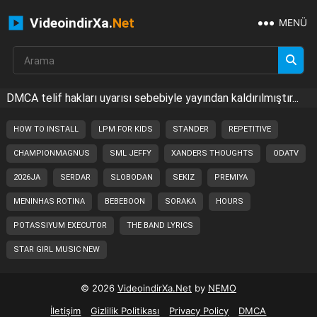
VideoindirXa.
Net
MENÜ
DMCA telif hakları uyarısı sebebiyle yayından kaldırılmıştır...
HOW TO INSTALL
LPM FOR KIDS
STANDER
REPETITIVE
CHAMPIONMAGNUS
SML JEFFY
XANDERS THOUGHTS
ODATV
2026JA
SERDAR
SLOBODAN
SEKIZ
PREMIYA
MENINHAS ROTINA
BEBEBOON
SORAKA
HOURS
POTASSIYUM EXECUTOR
THE BAND LYRICS
STAR GIRL MUSIC NEW
© 2026
VideoindirXa.Net
by
NEMO
İletişim
Gizlilik Politikası
Privacy Policy
DMCA