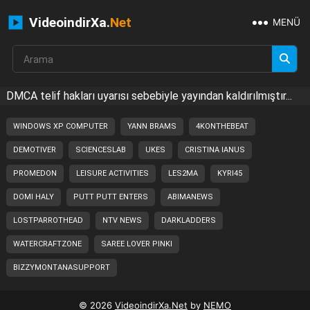
VideoindirXa.
Net
MENÜ
DMCA telif hakları uyarısı sebebiyle yayından kaldırılmıştır...
WINDOWS XP COMPUTER
YANN BRAMS
4KONTHEBEAT
DEMOTIVER
SCIENCESLAB
UKES
CRISTINA IANUS
PROMEDON
LEISURE ACTIVITIES
LES2MA
KYRI45
DOMI HALY
PUTT PUTT ENTERS
ABIMANEWS
LOSTPARROTHEAD
NTV NEWS
DARKLADDERS
WATERCRAFTZONE
SAREE LOVER PINKI
BIZZYMONTANASUPPORT
© 2026
VideoindirXa.Net
by
NEMO