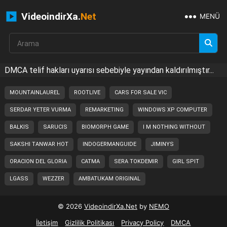
VideoindirXa.
Net
MENÜ
DMCA telif hakları uyarısı sebebiyle yayından kaldırılmıştır...
MOUNTAINLAUREL
ROOTLIVE
CARS FOR SALE VIC
SERDAR YETER VURMA
REMARKETING
WINDOWS XP COMPUTER
BALKIS
SARUCIS
BIOMORPH GAME
I M NOTHING WITHOUT
SAKSHI TANWAR HOT
INDOGERMANGUIDE
JIMINYS
ORACION DEL GLORIA
CATMA
SERA TOKDEMIR
GIRL SPIT
LGASS
WEZZER
AMBATUKAM ORIGINAL
© 2026
VideoindirXa.Net
by
NEMO
İletişim
Gizlilik Politikası
Privacy Policy
DMCA