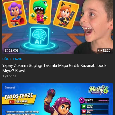
28.003
12:26
OĞUZ YAZICI
Yapay Zekanin Seçti̇ği̇ Takimla Maça Gi̇rdi̇k Kazanabi̇lecek
Mi̇yi̇z? Brawl...
1 yıl önce