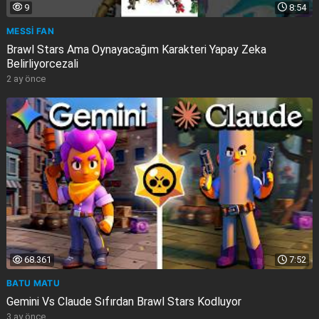
9
8:54
MESSİ FAN
Brawl Stars Ama Oynayacağım Karakteri Yapay Zeka
Belirliyorcezali
2 ay önce
68.361
7:52
BATU MATU
Gemini Vs Claude Sıfırdan Brawl Stars Kodluyor
3 ay önce