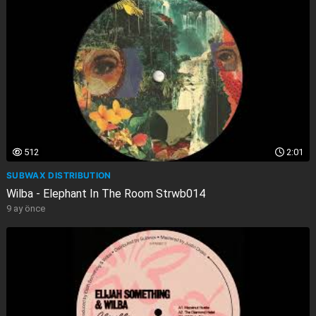
512
2:01
SUBWAX DISTRIBUTION
Wilba - Elephant In The Room Strwb014
9 ay önce