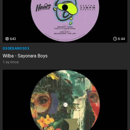
643
6:44
030ESAR0303
Wilba - Sayonara Boys
1 ay önce