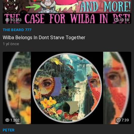
10.263
10:18
THE BEARD 777
Wilba Belongs In Dont Starve Together
1 yıl önce
1.202
7:39
PETER