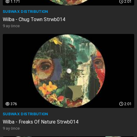
1.171
2:01
SUBWAX DISTRIBUTION
Wilba - Chug Town Strwb014
9 ay önce
376
2:01
SUBWAX DISTRIBUTION
Wilba - Freaks Of Nature Strwb014
9 ay önce