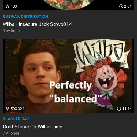
403
2:01
SUBWAX DISTRIBUTION
Wilba - Insecure Jack Strwb014
9 ay önce
500.324
11:34
SLASHER 342
Dont Starve Op Wilba Guide
7 yıl önce