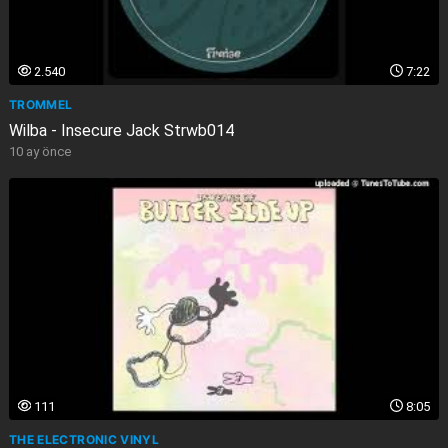
2.540
7:22
TROMMEL
Wilba - Insecure Jack Strwb014
10 ay önce
111
8:05
THE ELECTRONIC VINYL