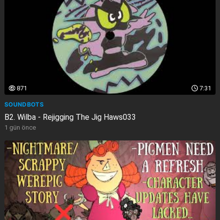
871
7:31
SOUNDBOTS
B2. Wilba - Rejigging The Jig Haws033
1 gün önce