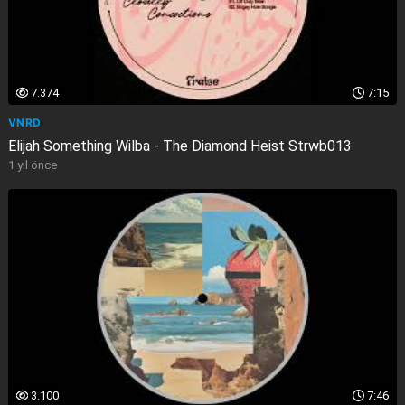
7.374
7:15
VNRD
Elijah Something Wilba - The Diamond Heist Strwb013
1 yıl önce
3.100
7:46