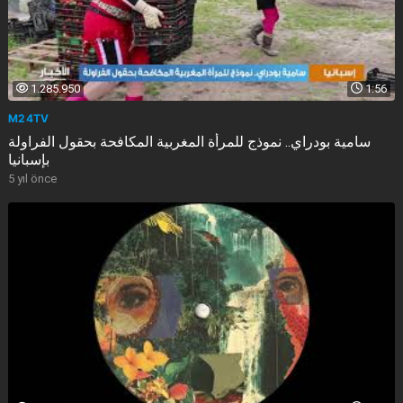
1.285.950
1:56
M24TV
سامية بودراي.. نموذج للمرأة المغربية المكافحة بحقول الفراولة
بإسبانيا
5 yıl önce