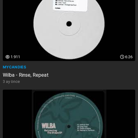
1.911
6:26
MYCANDIES
Wilba - Rinse, Repeat
3 ay önce