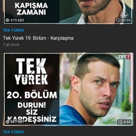
479.685
10:55
TEK YÜREK
Tek Yürek 19. Bölüm - Karşılaşma
7 yıl önce
441.081
4:44
TEK YÜREK