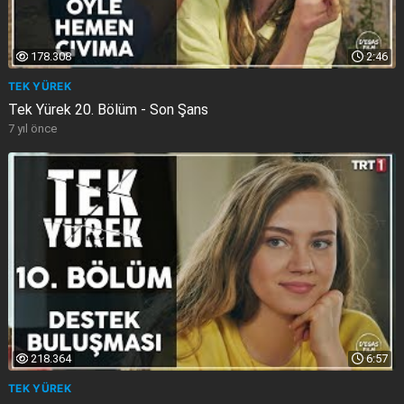
178.308
2:46
TEK YÜREK
Tek Yürek 20. Bölüm - Son Şans
7 yıl önce
218.364
6:57
TEK YÜREK