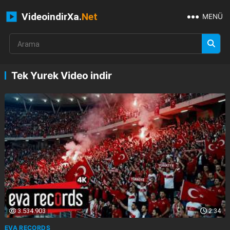
VideoindirXa.
Net
MENÜ
Tek Yurek Video indir
3.534.903
2:34
EVA RECORDS