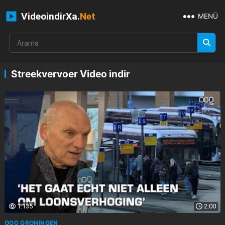
VideoindirXa.
Net
MENÜ
Streekvervoer Video indir
1.135
2:00
OOG GRONINGEN