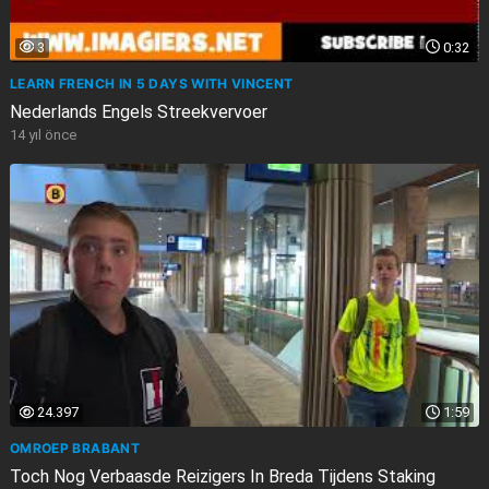
3
0:32
LEARN FRENCH IN 5 DAYS WITH VINCENT
Nederlands Engels Streekvervoer
14 yıl önce
24.397
1:59
OMROEP BRABANT
Toch Nog Verbaasde Reizigers In Breda Tijdens Staking