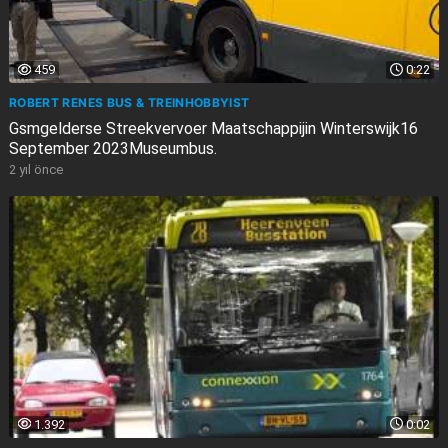
459
0:22
ROBERT RENES BUS & TREINHOBBYIST
Gsmgelderse Streekvervoer Maatschappijin Winterswijk16
September 2023Museumbus.
2 yıl önce
1.392
0:02