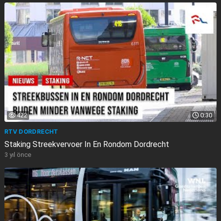
422
0:30
RTV DORDRECHT
Staking Streekvervoer In En Rondom Dordrecht
3 yıl önce