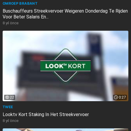
OMROEP BRABANT
Buschauffeurs Streekvervoer Weigeren Donderdag Te Rijden
Voor Beter Salaris En...
8 yıl önce
22
0:27
TWEE
Looktv Kort Staking In Het Streekvervoer
8 yıl önce