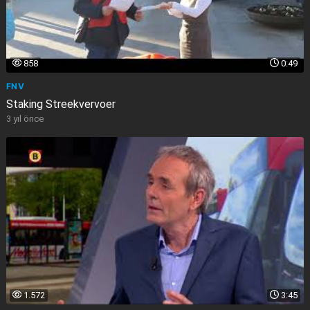
858
0:49
FNV
Staking Streekvervoer
3 yıl önce
1.572
3:45