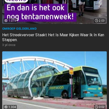
1.075
2:03
OMROEP GELDERLAND
Het Streekvervoer Staakt Het Is Maar Kijken Waar Ik In Kan
Stappen.
3 yıl önce
1.304
0:02