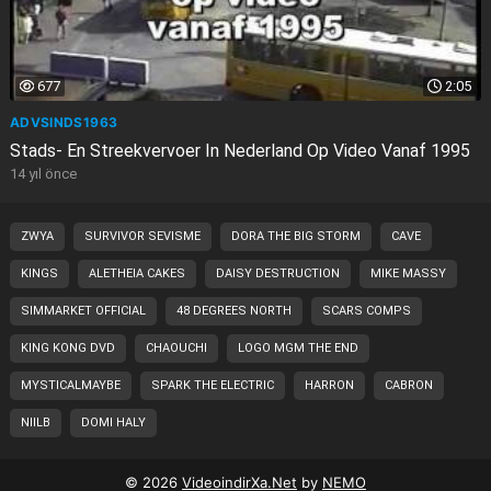
677
2:05
ADVSINDS1963
Stads- En Streekvervoer In Nederland Op Video Vanaf 1995
14 yıl önce
ZWYA
SURVIVOR SEVISME
DORA THE BIG STORM
CAVE
KINGS
ALETHEIA CAKES
DAISY DESTRUCTION
MIKE MASSY
SIMMARKET OFFICIAL
48 DEGREES NORTH
SCARS COMPS
KING KONG DVD
CHAOUCHI
LOGO MGM THE END
MYSTICALMAYBE
SPARK THE ELECTRIC
HARRON
CABRON
NIILB
DOMI HALY
© 2026
VideoindirXa.Net
by
NEMO