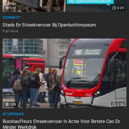
112
0:29
CONNECT
Stads En Streekvervoer Bij Openluchtmuseum
9 yıl önce
109
0:38
STUDIO040
Busshauffeurs Streekvervoer In Actie Voor Betere Cao En
Minder Werkdruk