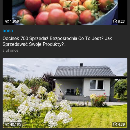
1.959
8:23
DOBO
Odcinek 700 Sprzedaż Bezpośrednia Co To Jest? Jak
Sprzedawać Swoje Produkty?...
3 yıl önce
40.195
4:39