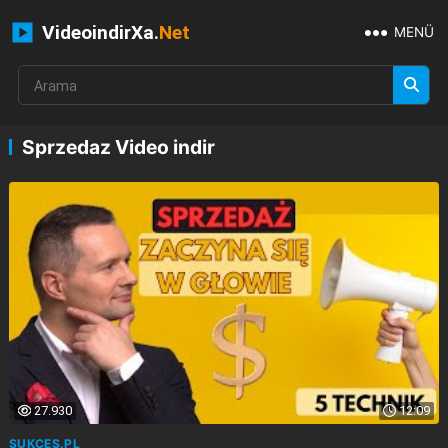
VideoindirXa.
Net
MENÜ
Sprzedaz Video indir
27.930
12:09
SUKCES.PL