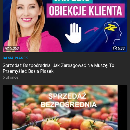
5.063
6:33
BASIA PIASEK
Sprzedaż Bezpośrednia. Jak Zareagować Na Muszę To
Przemyśleć Basia Piasek
5 yıl önce