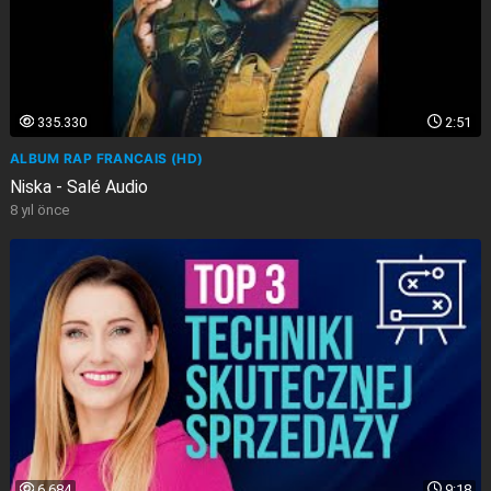
335.330
2:51
ALBUM RAP FRANCAIS (HD)
Niska - Salé Audio
8 yıl önce
6.684
9:18