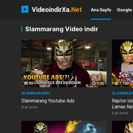
VideoindirXa.
Net
Ana Sayfa
Google 
Slammarang Video indir
58
1:05
1.188
SLAMMARANG!
SLAMMARA
Slammarang Youtube Ads
Raptor Is
Lamas Nav
8 yıl önce
6 yıl önce