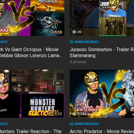
5:13
49
NG!
SLAMMARANG!
k Vs Giant Octopus - Movie
Jurassic Domination - Trailer R
Debbie Gibson Lorenzo Lamas
Slammarang
3 yıl önce
1:35
5.543
NG!
SLAMMARANG!
unters Trailer Reaction - The
Arctic Predator - Movie Revie