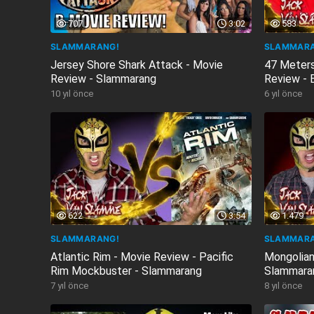
707
3:02
583
SLAMMARANG!
SLAMMARA
Jersey Shore Shark Attack - Movie
47 Meter
Review - Slammarang
Review - B
Slammara
10 yıl önce
6 yıl önce
622
3:54
1.479
SLAMMARANG!
SLAMMARA
Atlantic Rim - Movie Review - Pacific
Mongolian
Rim Mockbuster - Slammarang
Slammara
7 yıl önce
8 yıl önce