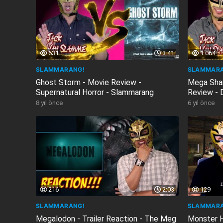
631
3:41
1.064
SLAMMARANG!
SLAMMARA
Ghost Storm - Movie Review -
Mega Shar
Supernatural Horror - Slammarang
Review - 
-...
8 yıl önce
6 yıl önce
216
2:03
129
SLAMMARANG!
SLAMMARA
Megalodon - Trailer Reaction - The Meg
Monster H