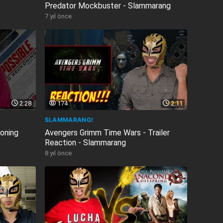
Predator Mockbuster - Slammarang
7 yıl önce
2:28
174
2:11
SLAMMARANG!
oning
Avengers Grimm Time Wars - Trailer
Reaction - Slammarang
8 yıl önce