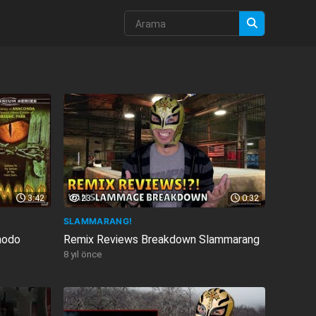
3:42
23
0:32
SLAMMARANG!
modo
Remix Reviews Breakdown Slammarang
8 yıl önce