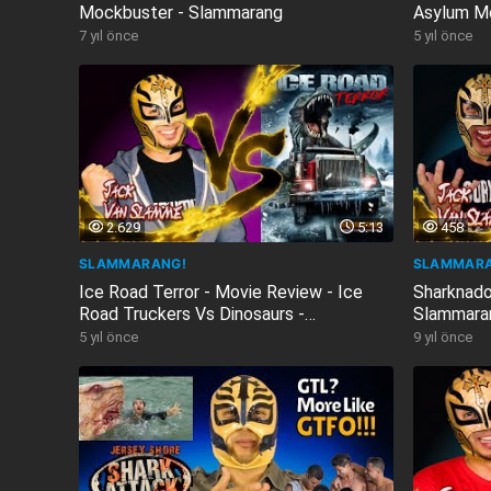
Mockbuster - Slammarang
Asylum M
7 yıl önce
5 yıl önce
2.629
5:13
458
SLAMMARANG!
SLAMMARA
Ice Road Terror - Movie Review - Ice
Sharknado
Road Truckers Vs Dinosaurs -
Slammara
Slammarang
5 yıl önce
9 yıl önce