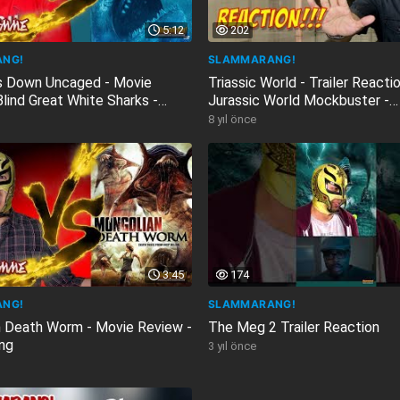
5:12
202
NG!
SLAMMARANG!
s Down Uncaged - Movie
Triassic World - Trailer Reactio
lind Great White Sharks -
Jurassic World Mockbuster -
ng
Slammarang
8 yıl önce
3:45
174
NG!
SLAMMARANG!
 Death Worm - Movie Review -
The Meg 2 Trailer Reaction
ng
3 yıl önce