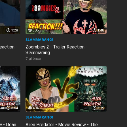
1:28
305
1:48
SLAMMARANG!
eaction -
Zoombies 2 - Trailer Reaction -
Slammarang
7 yıl önce
5:54
404
3:19
SLAMMARANG!
w - Dean
Alien Predator - Movie Review - The