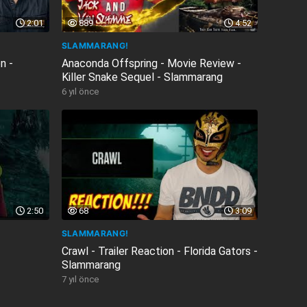
2:01
889
4:52
SLAMMARANG!
n -
Anaconda Offspring - Movie Review -
Killer Snake Sequel - Slammarang
6 yıl önce
2:50
68
3:09
SLAMMARANG!
Crawl - Trailer Reaction - Florida Gators -
Slammarang
7 yıl önce