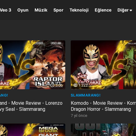
Veo 3
Oyun
Müzik
Spor
Teknoloji
Eğlence
Diğer
5:06
1.222
NG!
SLAMMARANG!
land - Movie Review - Lorenzo
Komodo - Movie Review - Ko
y Seal - Slammarang
Dragon Horror - Slammarang
7 yıl önce