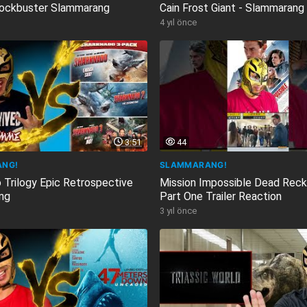
ockbuster Slammarang
Cain Frost Giant - Slammarang
4 yıl önce
3:51
44
NG!
SLAMMARANG!
 Trilogy Epic Retrospective
Mission Impossible Dead Reck
ng
Part One Trailer Reaction
3 yıl önce