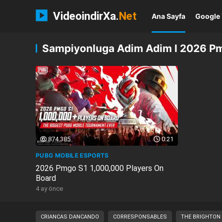
VideoindirXa.
Net
Ana Sayfa
Google 
Sampiyonluga Adim Adim I 2026 Pm
874.385
0:21
PUBG MOBILE ESPORTS
2026 Pmgo S1 1,000,000 Players On
Board
4 ay önce
CRIANCAS DANCANDO
CORRESPONSABLES
THE BRIGHTON