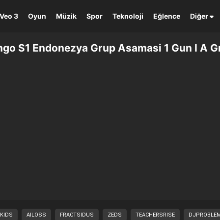
Veo 3
Oyun
Müzik
Spor
Teknoloji
Eğlence
Diğer
go S1 Endonezya Grup Asamasi 1 Gun I A Gr
 KIDS
AILOSS
FRACTSIDUS
ZEDS
TEACHERSRISE
DJPROBLEM