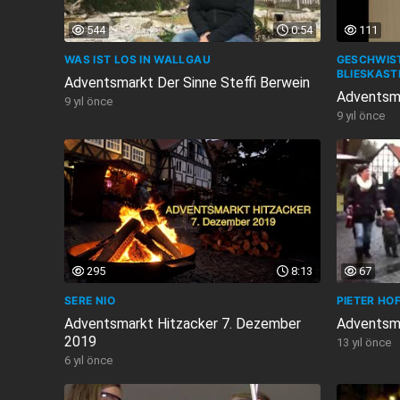
544
0:54
111
WAS IST LOS IN WALLGAU
GESCHWIS
BLIESKAST
Adventsmarkt Der Sinne Steffi Berwein
Adventsm
9 yıl önce
9 yıl önce
295
8:13
67
SERE NIO
PIETER HO
Adventsmarkt Hitzacker 7. Dezember
Adventsm
2019
13 yıl önce
6 yıl önce