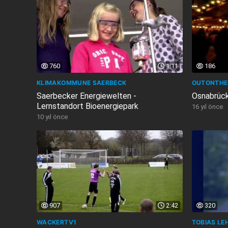
760
1:11
186
KLIMAKOMMUNE SAERBECK
OUTONTHE
Saerbecker Energiewelten -
Osnabrück
Lernstandort Bioenergiepark
16 yıl önce
10 yıl önce
907
2:42
320
WACKERTV1
TOBIAS LE