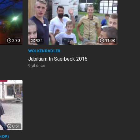
2:30
924
11:08
WOLKENRADLER
Jubiläum In Saerbeck 2016
9 yıl önce
0:51
SHOP)