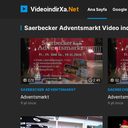
VideoindirXa.
Net
Ana Sayfa
Google 
Saerbecker Adventsmarkt Video ind
273
2:45
32
SAERBECKER ADVENTSMARKT
SAERBECK
Adventsmarkt
Adventsm
9 yıl önce
9 yıl önce