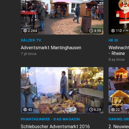
2.264
4:59
112
SÄLZER.TV
HE GI
Adventsmarkt Mantinghausen
Weihnacht
- Rheine
7 yıl önce
8 ay önce
43
6:29
22
PHANTASIAWEB - DAS MAGAZIN
HANNELOR
Schlebuscher Adventsmarkt 2016
2. Neuwie