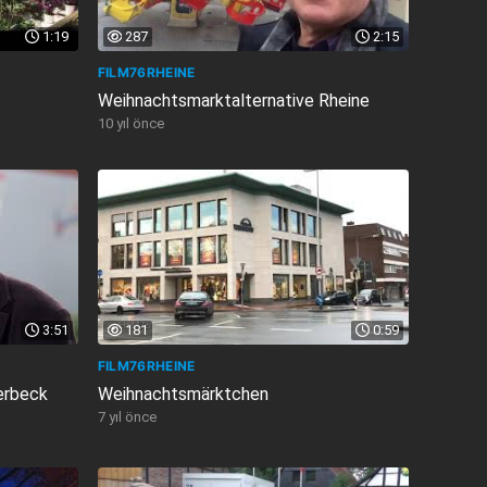
1:19
287
2:15
FILM76RHEINE
Weihnachtsmarktalternative Rheine
10 yıl önce
3:51
181
0:59
FILM76RHEINE
erbeck
Weihnachtsmärktchen
7 yıl önce