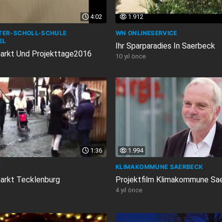
4:02
1.912
TER-SCHOLL-SCHULE
WN ONLINESERVICE
EL
Ihr Sparparadies In Saerbeck
arkt Und Projekttage2016
10 yıl önce
1:36
1.994
F
KLIMAKOMMUNE SAERBECK
arkt Tecklenburg
Projektfilm Klimakommune Sa
4 yıl önce