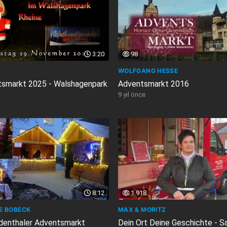
3:20
98
WOLFGANG HESSE
smarkt 2025 - Walshagenpark
Adventsmarkt 2016
9 yıl önce
8:12
1.918
E BOBECK
MAX & MORITZ
denthaler Adventsmarkt
Dein Ort Deine Geschichte - 