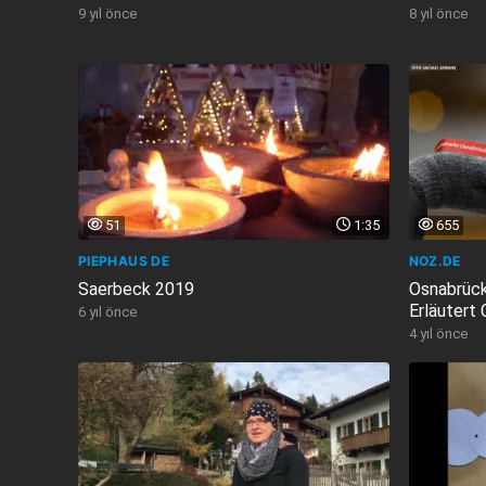
9 yıl önce
8 yıl önce
51
1:35
655
PIEPHAUS DE
NOZ.DE
Saerbeck 2019
Osnabrück
Erläutert
6 yıl önce
4 yıl önce