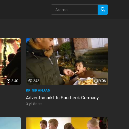
2:40
242
9:06
KP NIRANJAN
Adventsmarkt In Saerbeck Germany....
3 yıl önce