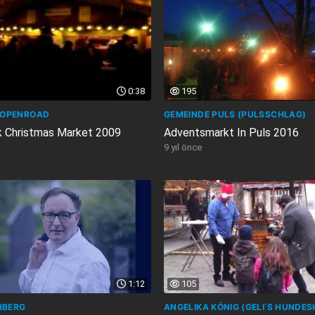
0:38
195
OPENROAD
GEMEINDE PULS (PULSSCHLAG)
 Christmas Market 2009
Adventsmarkt In Puls 2016
9 yıl önce
1:12
105
HBERG
ANGELIKA KÖNIG (GELI ́S HUNDE