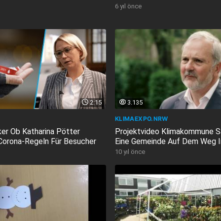
6 yıl önce
2:15
3.135
KLIMAEXPO.NRW
er Ob Katharina Pötter
Projektvideo Klimakommune 
 Corona-Regeln Für Besucher
Eine Gemeinde Auf Dem Weg In 
10 yıl önce