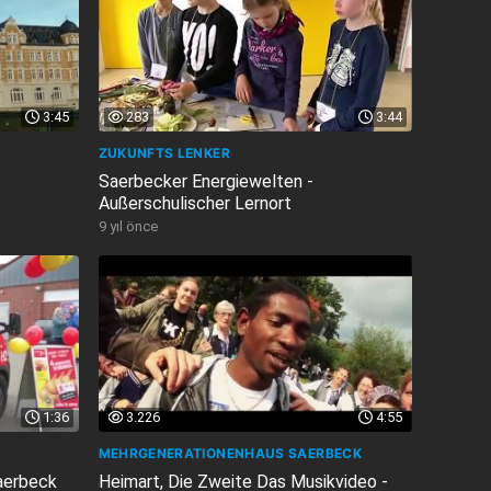
3:45
283
3:44
ZUKUNFTS LENKER
Saerbecker Energiewelten -
Außerschulischer Lernort
9 yıl önce
1:36
3.226
4:55
MEHRGENERATIONENHAUS SAERBECK
Saerbeck
Heimart, Die Zweite Das Musikvideo -