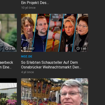
Ein Projekt Des
Mehrgenerationenhauses...
10 yıl önce
3:48
1.997
1:49
NOZ.DE
Saerbeck
So Erlebten Schausteller Auf Dem
Eine...
Osnabrücker Weihnachtsmarkt Den
Start
4 yıl önce