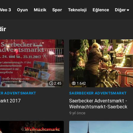
Veo 3
Oyun
Müzik
Spor
Teknoloji
Eğlence
Diğer
ir
2:45
1.642
ER ADVENTSMARKT
SAERBECKER ADVENTSMARKT
arkt 2017
Saerbecker Adventsmarkt -
Weihnachtsmarkt-Saerbeck
9 yıl önce