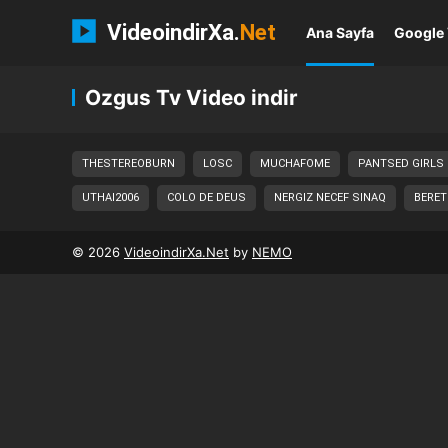
VideoindirXa.
Net
Ana Sayfa
Google 
Ozgus Tv Video indir
THESTEREOBURN
LOSC
MUCHAFOME
PANTSED GIRLS
UTHAI2006
COLO DE DEUS
NERGIZ NECEF SINAQ
BERET
© 2026
VideoindirXa.Net
by
NEMO