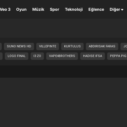
Veo 3
Oyun
Müzik
Spor
Teknoloji
Eğlence
Diğer
SUNO NEWS HD
VILLEPINTE
KURTULUS
ABDIRISAK FARAS
J
LOGO FINAL
I3 ZO
VAPE4BROTHERS
HADISE IFSA
PEPPA PIG