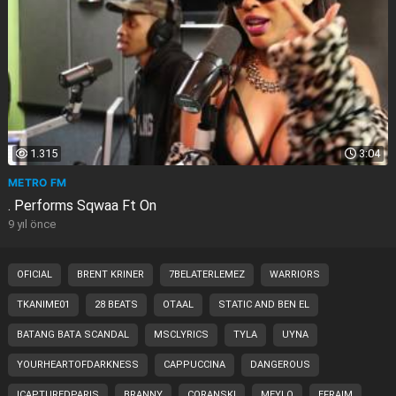
1.315
3:04
METRO FM
. Performs Sqwaa Ft On
9 yıl önce
OFICIAL
BRENT KRINER
7BELATERLEMEZ
WARRIORS
TKANIME01
28 BEATS
OTAAL
STATIC AND BEN EL
BATANG BATA SCANDAL
MSCLYRICS
TYLA
UYNA
YOURHEARTOFDARKNESS
CAPPUCCINA
DANGEROUS
ICAPTUREDPARIS
BRANNY
CORANSKI
MEYLO
EFRAIM