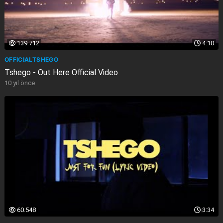
139.712
4:10
OFFICIALTSHEGO
Tshego - Out Here Official Video
10 yıl önce
60.548
3:34