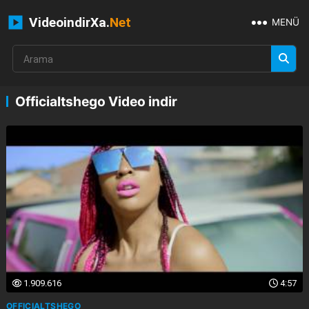
VideoindirXa.
Net
MENÜ
Officialtshego Video indir
1.909.616
4:57
OFFICIALTSHEGO