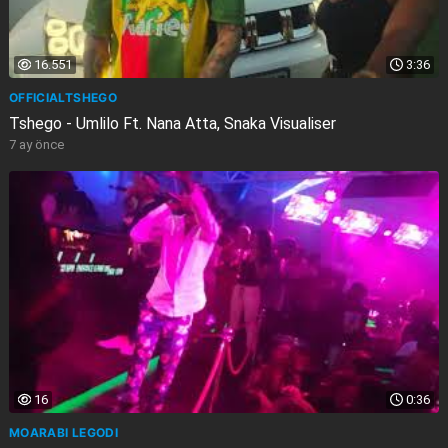
16.551
3:36
OFFICIALTSHEGO
Tshego - Umlilo Ft. Nana Atta, Snaka Visualiser
7 ay önce
16
0:36
MOARABI LEGODI