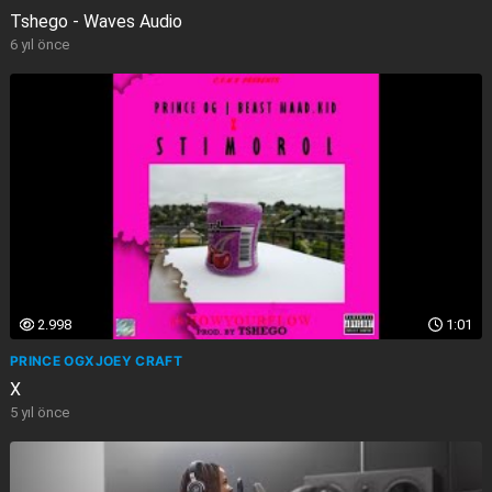
Tshego - Waves Audio
6 yıl önce
2.998
1:01
PRINCE OGXJOEY CRAFT
X
5 yıl önce