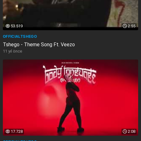
53.519
2:55
OFFICIALTSHEGO
Tshego - Theme Song Ft. Veezo
11 yıl önce
17.728
2:08