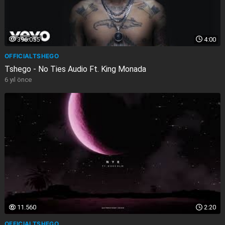
396.055
4:00
OFFICIALTSHEGO
Tshego - No Ties Audio Ft. King Monada
6 yıl önce
11.560
2:20
OFFICIALTSHEGO