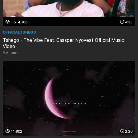
1.614.166
4:33
OFFICIALTSHEGO
Tshego - The Vibe Feat. Cassper Nyovest Official Music
Video
8 yıl önce
11.902
2:20