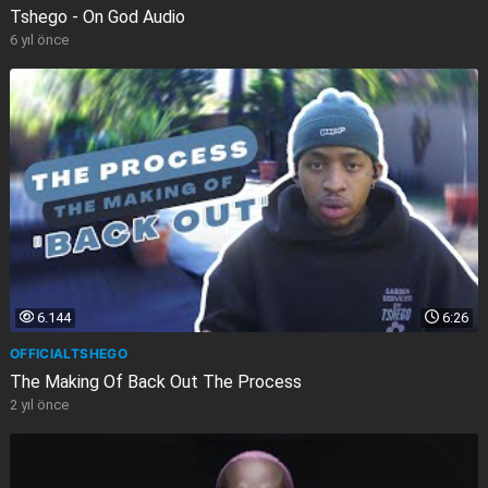
Tshego - On God Audio
6 yıl önce
6.144
6:26
OFFICIALTSHEGO
The Making Of Back Out The Process
2 yıl önce