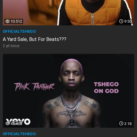
10.512
9:50
OFFICIALTSHEGO
A Yard Sale, But For Beats???
2 yıl önce
43.488
3:18
OFFICIALTSHEGO