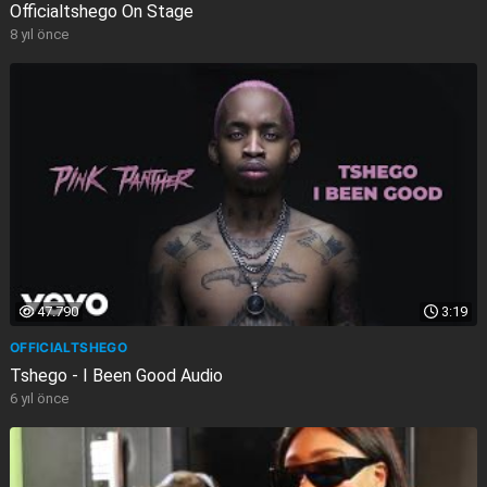
Officialtshego On Stage
8 yıl önce
47.790
3:19
OFFICIALTSHEGO
Tshego - I Been Good Audio
6 yıl önce