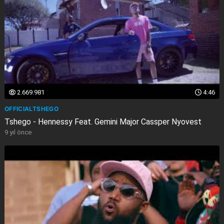
2.669.981
4:46
OFFICIALTSHEGO
Tshego - Hennessy Feat. Gemini Major Cassper Nyovest
9 yıl önce