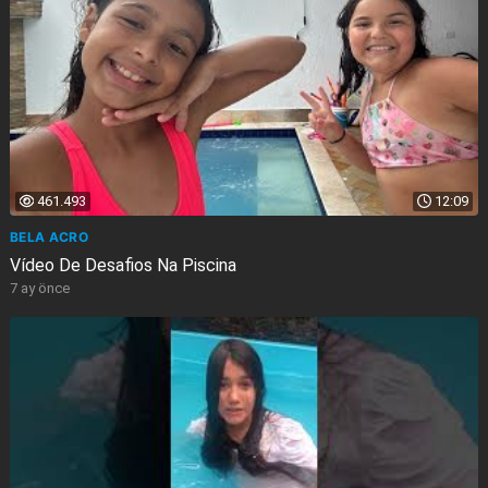
461.493
12:09
BELA ACRO
Vídeo De Desafios Na Piscina
7 ay önce