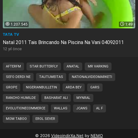
1.207.545
1:49
TATA TV
Natal 2011 Tais Brincando Na Piscina Na Vani 04092011
12 yıl önce
AFTERFM
STAR BUTTERFLY
ANATAL
MR VARKING
SEFO DERDI NE
TAUTUMEITAS
NATIONALVIDEOMARKETI
GROPE
NIGERIANBULLETIN
ARDA BEY
GARS
RANCHO HUMILDE
BASHARAT ALI
MYNRAL
EVOLUTIONECOMMERCE
WALLAS
JCANS
AL F
MOM TABOO
EROL SEVER
© 2026
VideoindirXa.Net
by
NEMO