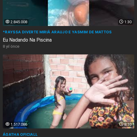
2.845.008
1:30
*RAYSSA DIVERTE MIRIÃ ARAUJO E YASMIM DE MATTOS
Eu Nadando Na Piscina
8 yıl önce
1.517.086
8:10
ÁGATHA OFICIALL