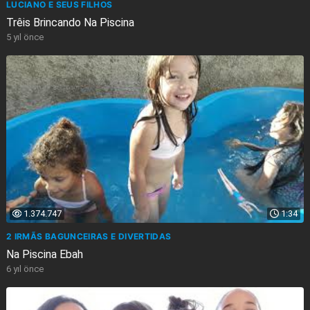
LUCIANO E SEUS FILHOS
Trêis Brincando Na Piscina
5 yıl önce
1.374.747
1:34
2 IRMÃS BAGUNCEIRAS E DIVERTIDAS
Na Piscina Ebah
6 yıl önce