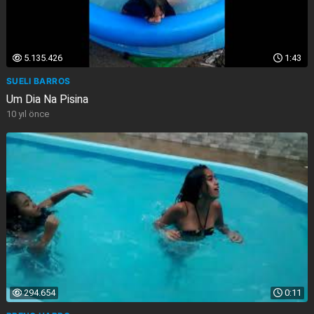
5.135.426
1:43
SUELI BARROS
Um Dia Na Pisina
10 yıl önce
294.654
0:11