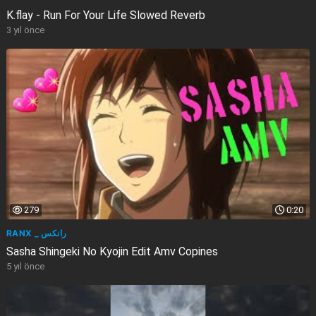
K.flay - Run For Your Life Slowed Reverb
3 yıl önce
279
0:20
RANX _ رانكس
Sasha Shingeki No Kyojin Edit Amv Copines
5 yıl önce