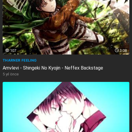
107
3:08
THARNER FEELING
Amvlevi - Shingeki No Kyojin - Neffex Backstage
5 yıl önce