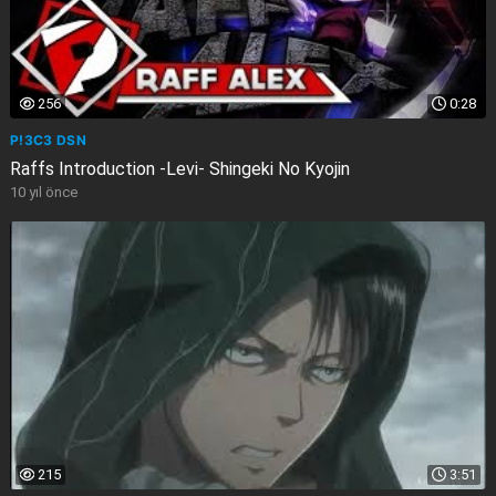
256
0:28
P!3C3 DSN
Raffs Introduction -Levi- Shingeki No Kyojin
10 yıl önce
215
3:51