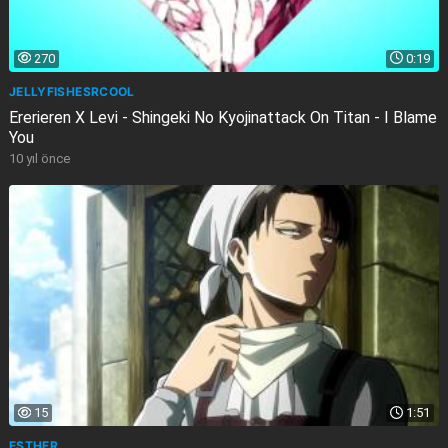
270
0:19
JELLYFISHESRCOOL
Ererieren X Levi - Shingeki No Kyojinattack On Titan - I Blame
You
10 yıl önce
15
1:51
ESTHER