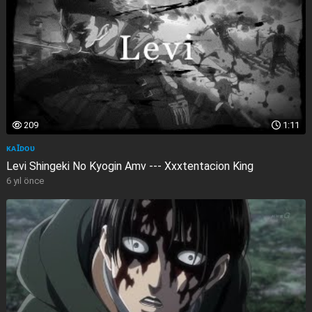
209
1:11
ᴋᴀꞮᴅᴏᴜ
Levi Shingeki No Kyogin Amv --- Xxxtentacion King
6 yıl önce