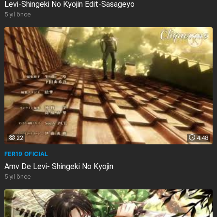
Levi-Shingeki No Kyojin Edit-Sasageyo
5 yıl önce
22
4:48
FER19 OFICIAL
Amv De Levi- Shingeki No Kyojin
5 yıl önce