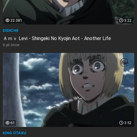
22.381
3:22
DIDICHII
Ａｍｖ Levi - Shingeki No Kyojin Aot - Another Life
6 yıl önce
61
3:52
KING OTAKU