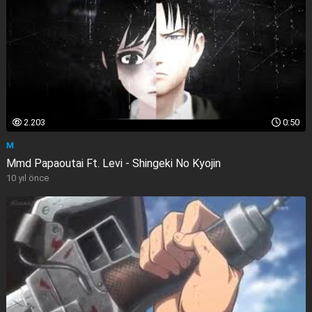
2.203
0:50
M
Mmd Papaoutai Ft. Levi - Shingeki No Kyojin
10 yıl önce