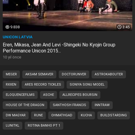
9.838
3:45
UNICON LATVIA
Eren, Mikasa, Jean And Levi -Shingeki No Kyojin Group
Performance Unicon 2015...
10 yıl önce
MEGER
AKSAM SEMAVER
DOCTORUNVER
ASTROKABOUTER
RXXEN
ARES RECORD TICKLES
SONIYA SONU MODEL
ELOQUENCEFILMS
ASCHE
ALLRECIPES BOURSIN
HOUSE OF THE DRAGON
SANTHOSH FRANCIS
INNTRAW
DW MAGYAR
RUNE
OHMATHGAD
KUCHA
BUILDSTARDING
LUNITKL
ROTINA BANHO PT 1