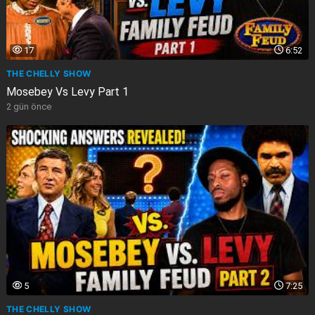
17
6:52
THE CHELLY SHOW
Mosebey Vs Levy Part 1
2 gün önce
5
7:25
THE CHELLY SHOW