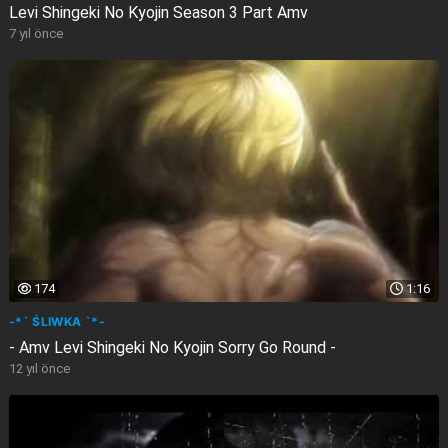
Levi Shingeki No Kyojin Season 3 Part Amv
7 yıl önce
174
1:16
-*` ŚLIWKA `*-
- Amv Levi Shingeki No Kyojin Sorry Go Round -
12 yıl önce