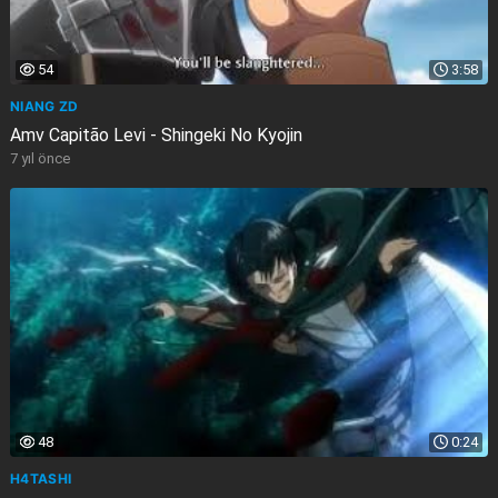
54
3:58
NIANG ZD
Amv Capitão Levi - Shingeki No Kyojin
7 yıl önce
48
0:24
H4TASHI