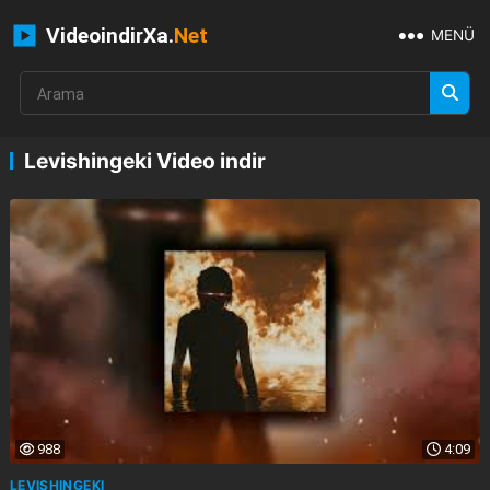
VideoindirXa.
Net
MENÜ
Levishingeki Video indir
988
4:09
LEVISHINGEKI