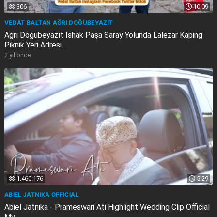
306
10:09
VEDAT BALTAN AĞRI DOĞUBEYAZIT
Ağrı Doğubeyazıt İshak Paşa Saray Yolunda Lalezar Kaping
Piknik Yeri Adresi...
2 yıl önce
1.460.176
5:29
ABIEL JATNIKA OFFICIAL
Abiel Jatnika - Prameswari Ati Highlight Wedding Clip Official
Mv