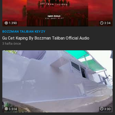
1.390
3:34
BOZZMAN TALIBAN KEYZY
Gu Cet Kaping By Bozzman Taliban Official Audio
3 hafta önce
3.514
3:30