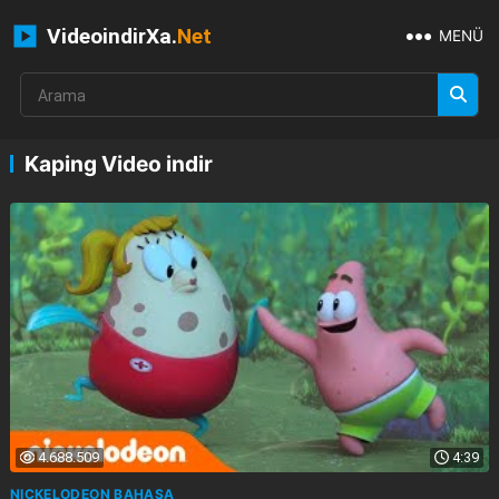
VideoindirXa.
Net
MENÜ
Kaping Video indir
4.688.509
4:39
NICKELODEON BAHASA