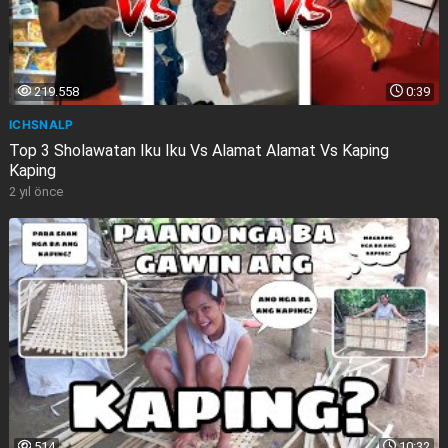
219.558
0:39
ICHSNALP
Top 3 Sholawatan Iku Iku Vs Alamat Alamat Vs Kaping
Kaping
2 yıl önce
514
10:32