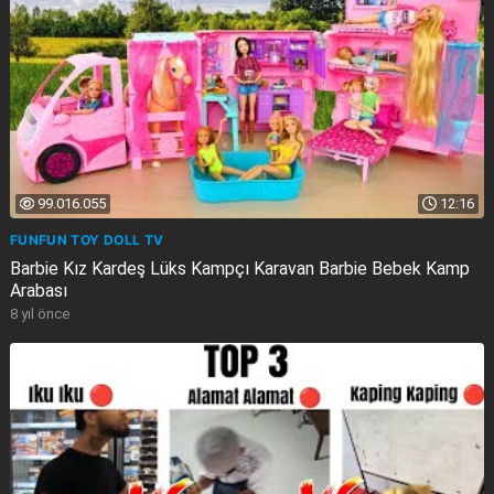
99.016.055
12:16
FUNFUN TOY DOLL TV
Barbie Kız Kardeş Lüks Kampçı Karavan Barbie Bebek Kamp
Arabası
8 yıl önce