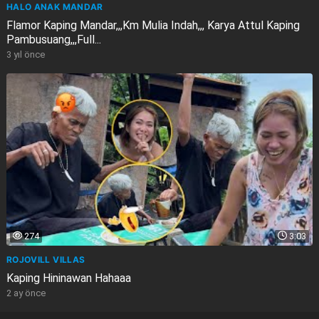
HALO ANAK MANDAR
Flamor Kaping Mandar,,,Km Mulia Indah,,, Karya Attul Kaping
Pambusuang,,,Full...
3 yıl önce
274
3:03
ROJOVILL VILLAS
Kaping Hininawan Hahaaa
2 ay önce