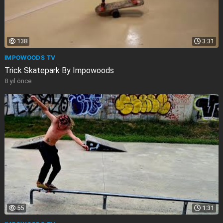
138
3:31
IMPOWOODS TV
Trick Skatepark By Impowoods
8 yıl önce
55
1:31