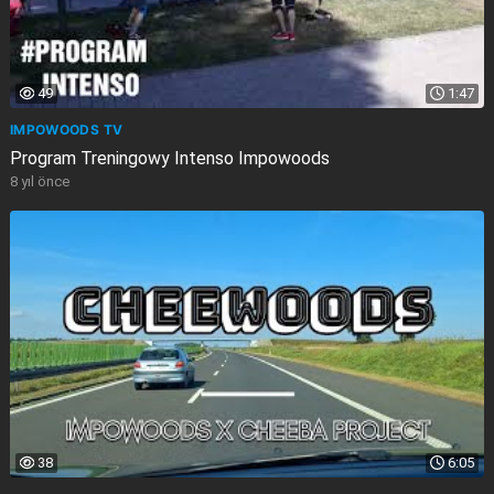
49
1:47
IMPOWOODS TV
Program Treningowy Intenso Impowoods
8 yıl önce
38
6:05