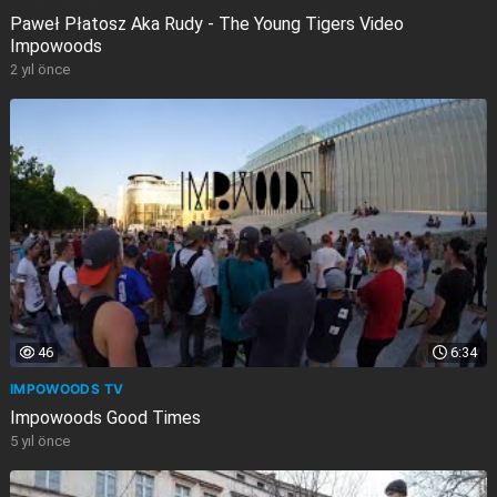
Paweł Płatosz Aka Rudy - The Young Tigers Video
Impowoods
2 yıl önce
46
6:34
IMPOWOODS TV
Impowoods Good Times
5 yıl önce