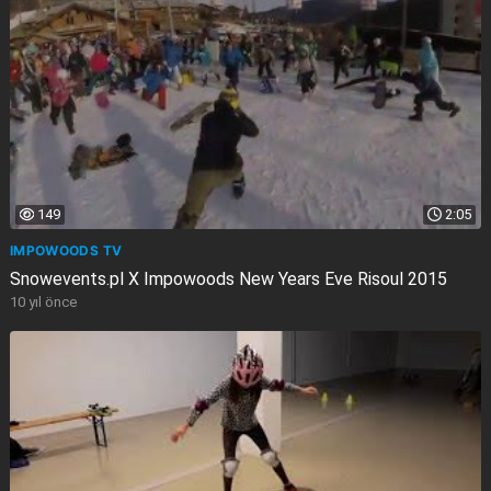
149
2:05
IMPOWOODS TV
Snowevents.pl X Impowoods New Years Eve Risoul 2015
10 yıl önce