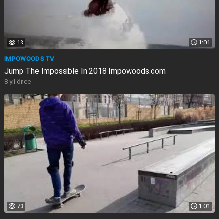
13
1:01
IMPOWOODS TV
Jump The Impossible In 2018 Impowoods.com
8 yıl önce
73
1:01