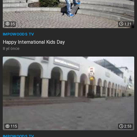
35
1:21
IMPOWOODS TV
Happy International Kids Day
8 yıl önce
115
2:53
IMPOWOODS TV