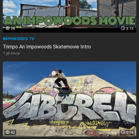
38
3:13
IMPOWOODS TV
Trimpo An Impowoods Skatemovie Intro
1 yıl önce
42
0:54