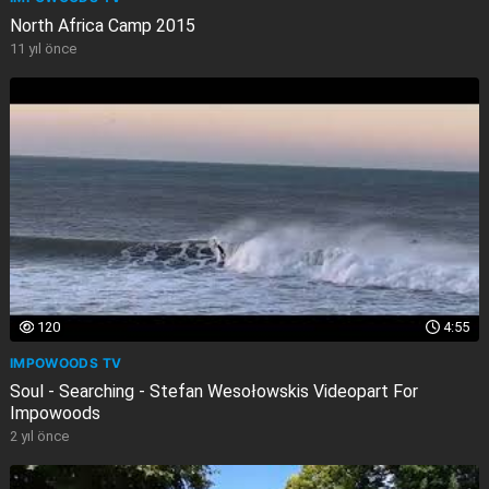
North Africa Camp 2015
11 yıl önce
120
4:55
IMPOWOODS TV
Soul - Searching - Stefan Wesołowskis Videopart For
Impowoods
2 yıl önce