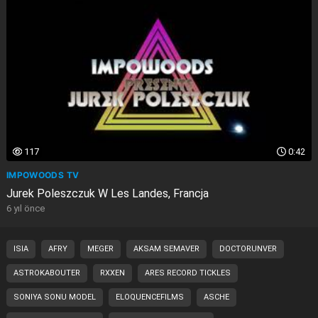
117
0:42
IMPOWOODS TV
Jurek Poleszczuk W Les Landes, Francja
6 yıl önce
ISIA
AFRY
MEGER
AKSAM SEMAVER
DOCTORUNVER
ASTROKABOUTER
RXXEN
ARES RECORD TICKLES
SONIYA SONU MODEL
ELOQUENCEFILMS
ASCHE