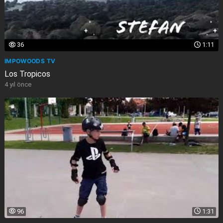
36
1:11
IMPOWOODS TV
Los Tropicos
4 yıl önce
96
1:31