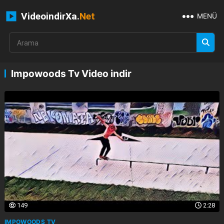
VideoindirXa.
Net
MENÜ
Impowoods Tv Video indir
149
2:28
IMPOWOODS TV