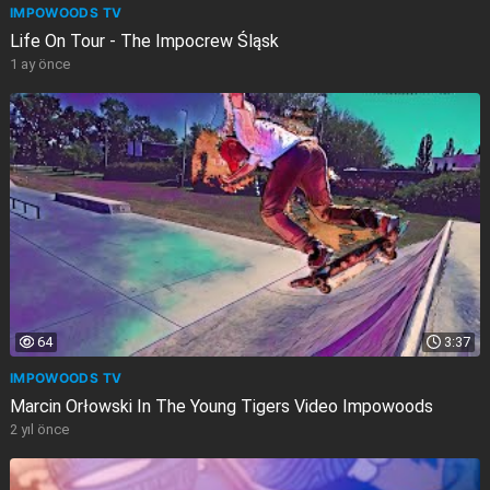
IMPOWOODS TV
Life On Tour - The Impocrew Śląsk
1 ay önce
64
3:37
IMPOWOODS TV
Marcin Orłowski In The Young Tigers Video Impowoods
2 yıl önce