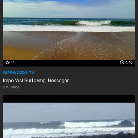
41
4:46
IMPOWOODS TV
Impo Wsl Surfcamp, Hossegor
6 yıl önce