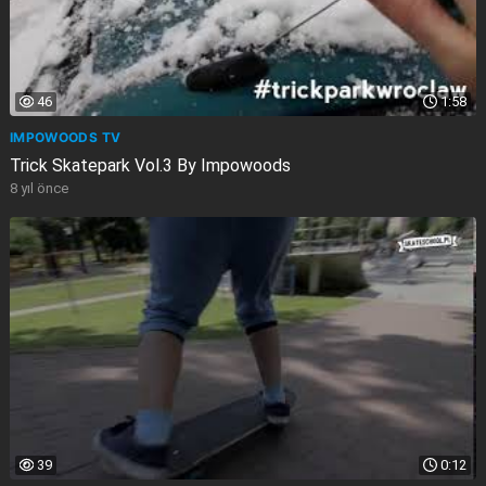
46
1:58
IMPOWOODS TV
Trick Skatepark Vol.3 By Impowoods
8 yıl önce
39
0:12