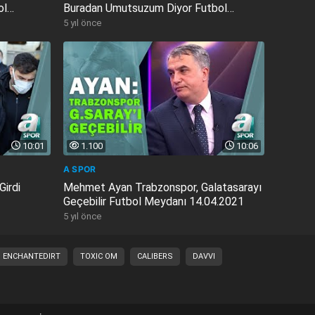
ol
Buradan Umutsuzum Diyor Futbol
Meydanı...
5 yıl önce
10:01
1.100
10:06
A SPOR
Girdi
Mehmet Ayan Trabzonspor, Galatasarayı
Geçebilir Futbol Meydanı 14.04.2021
5 yıl önce
ENCHANTEDIRT
TOXIC OM
CALIBERS
DAVVI