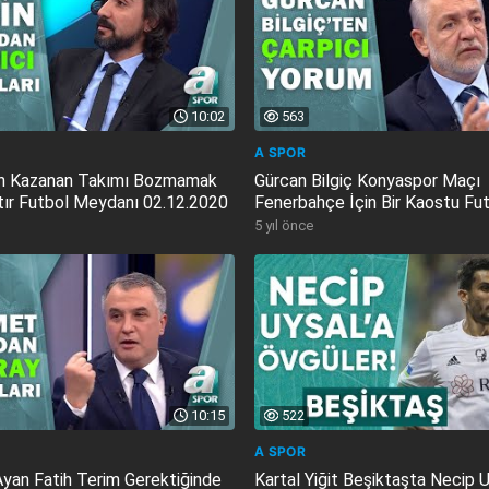
10:02
563
A SPOR
an Kazanan Takımı Bozmamak
Gürcan Bilgiç Konyaspor Maçı
ktır Futbol Meydanı 02.12.2020
Fenerbahçe İçin Bir Kaostu Fu
Meydanı...
5 yıl önce
10:15
522
A SPOR
an Fatih Terim Gerektiğinde
Kartal Yiğit Beşiktaşta Necip 