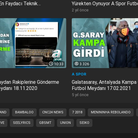
En Faydacı Teknik
Yürekten Oynuyor A Spor Futb
r...
Meydanı...
2 yıl önce
10:33
3.326
A SPOR
aydan Rakiplerine Gönderme
Galatasaray, Antalyada Kampa 
ydanı 18.11.2020
Futbol Meydanı 17.02.2021
5 yıl önce
AND
BAMBALOO
CNC24 NEWS
7 2018
MENININHA REBOLANDO
IVE
SEELYRICS
GBSMT
UNION
SEIKO