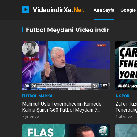
VideoindirXa.
Net
Ana Sayfa
Google 
Futbol Meydani Video indir
126
10:57
884
FUTBOL MARKAJ
A SPOR
Mahmut Uslu Fenerbahçenin Kümede
Zafer Tüz
Kalma Şansı %60 Futbol Meydanı 7
Fenerbahç
Şubat 2019
17.10.202
7 yıl önce
1 yıl önce