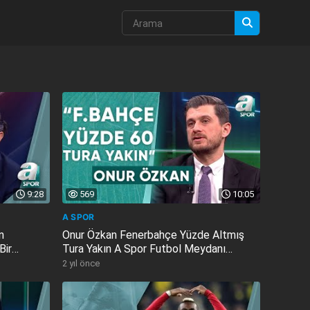
9:28
569
10:05
A SPOR
n
Onur Özkan Fenerbahçe Yüzde Altmış
Bir
Tura Yakın A Spor Futbol Meydanı
16.04.2024
2 yıl önce