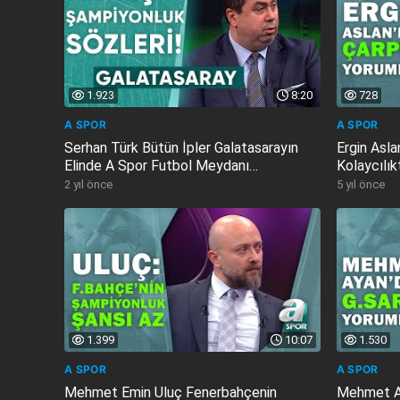
1.923
8:20
728
A SPOR
A SPOR
Serhan Türk Bütün İpler Galatasarayın
Ergin Asl
Elinde A Spor Futbol Meydanı
Kolaycılı
30.04.2024
2 yıl önce
5 yıl önce
1.399
10:07
1.530
A SPOR
A SPOR
Mehmet Emin Uluç Fenerbahçenin
Mehmet Ay