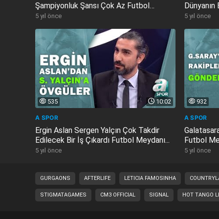
Şampiyonluk Şansı Çok Az Futbol
Dünyanın 
Meydanı...
Direktörüdü
5 yıl önce
5 yıl önce
535
10:02
932
A SPOR
A SPOR
Ergin Aslan Sergen Yalçın Çok Takdir
Galatasar
Edilecek Bir İş Çıkardı Futbol Meydanı...
Futbol Me
5 yıl önce
5 yıl önce
GURGAONS
AFTERLIFE
LETICIA FAMOSINHA
COUNTRYL
STIGMATAGAMES
CM3 OFFICIAL
SIGNAL
HOT TANGO L