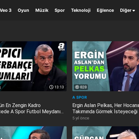
Veo 3
Oyun
Müzik
Spor
Teknoloji
Eğlence
Diğer
13:13
828
A SPOR
ün En Zengin Kadro
Ergin Aslan Pelkas, Her Hocanı
ede A Spor Futbol Meydanı
Takımında Görmek İsteyeceği 
4
Futbolcu Futbol...
5 yıl önce