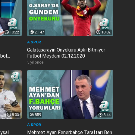
10:22
2.147
10:02
A SPOR
Galatasarayın Onyekuru Aşkı Bitmiyor
tbol
Futbol Meydanı 02.12.2020
5 yıl önce
8:03
859
8:44
A SPOR
Uysal
Mehmet Ayan Fenerbahçe Taraftarı Ben