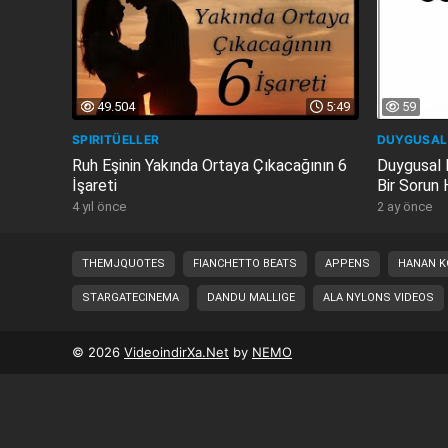
49.504
5:49
59
SPIRITÜELLER
DUYGUSAL 
Ruh Eşinin Yakında Ortaya Çıkacağının 6
Duygusal I
İşareti
Bir Sorun 
4 yıl önce
2 ay önce
THEMJQUOTES
FIANCHETTO BEATS
APPENS
HANAN K
STARGATECINEMA
DANDU MALLIGE
ALA NYLONS VIDEOS
© 2026
VideoindirXa.Net
by
NEMO