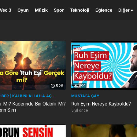
Veo 3
Oyun
Müzik
Spor
Teknoloji
Eğlence
Diğer
5:28
899
BER | KALBİNİ ALLAH'A AÇ...
MUSTAFA ÇAY
r Mı? Kaderinde Biri Olabilir Mi?
Ruh Eşim Nereye Kayboldu?
in Sırrı
5 yıl önce