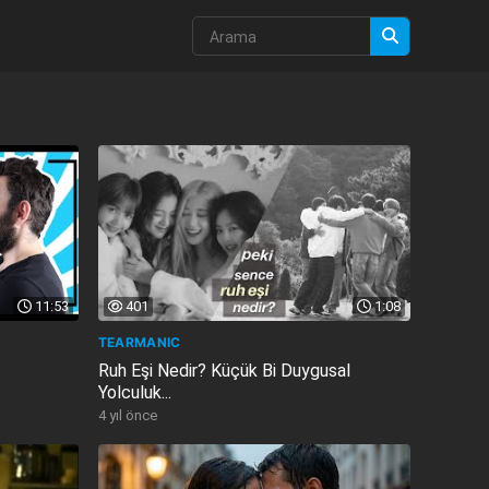
11:53
401
1:08
TEARMANIC
Ruh Eşi Nedir? Küçük Bi Duygusal
Yolculuk...
4 yıl önce