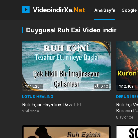
VideoindirXa.
Net
Ana Sayfa
Google 
Duygusal Ruh Esi Video indir
15.204
9:10
2.408
LOTUS HEALING
DERÛNÎ REH
Ruh Eşini Hayatına Davet Et
Ruh Eşi Va
Kuranın Der
2 yıl önce
8 ay önce