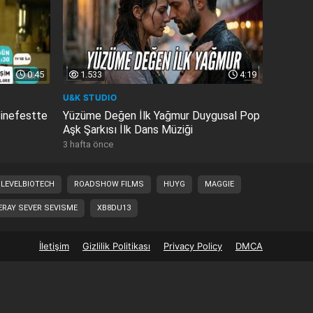
0:45
1.533
4:19
U&K STUDIO
Sinefestte
Yüzüme Değen İlk Yağmur Duygusal Pop
Aşk Şarkısı İlk Dans Müziği
3 hafta önce
LEVELBIOTECH
ROADSHOW FILMS
HUYG
MAGGIE
ERAY SEVER SEVISME
XB8DU13
İletişim
Gizlilik Politikası
Privacy Policy
DMCA