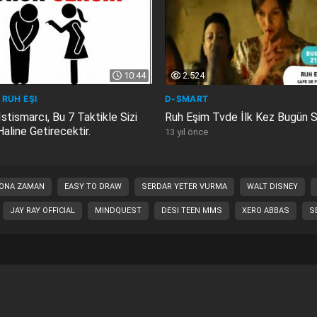
10:44
2.524
RUH EŞI
D-SMART
stismarcı, Bu 7 Taktikle Sizi
Ruh Eşim Tvde İlk Kez Bugün 
Haline Getirecektir.
13 yıl önce
ONA ZAMAN
EASY TO DRAW
SERDAR YETER VURMA
WALT DISNEY
JAY RAY OFFICIAL
MINDQUEST
DESI TEEN MMS
XERO ABBAS
S