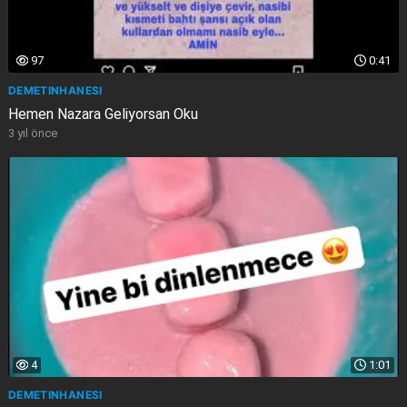
97
0:41
DEMETINHANESI
Hemen Nazara Geliyorsan Oku
3 yıl önce
4
1:01
DEMETINHANESI