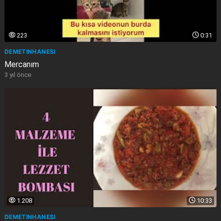
223
0:31
DEMETINHANESI
Mercanım
3 yıl önce
1.208
10:33
DEMETINHANESI