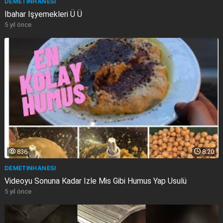
DEMETINHANESI
Ibahar Işyemekleri Ü Ü
5 yıl önce
836
8:20
DEMETINHANESI
Videoyu Sonuna Kadar Izle Mis Gibi Humus Yap Usulü
5 yıl önce