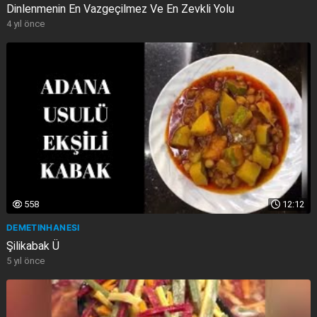
Dinlenmenin En Vazgeçilmez Ve En Zevkli Yolu
4 yıl önce
558
12:12
DEMETINHANESI
Şilikabak Ü
5 yıl önce