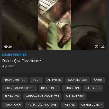
26
1:23
DEMETINHANESI
Dikkat Şok Olacaksınız
4 yıl önce
100PROMOTION
7 O 7 7
ALTIMIXES
SQUARESPACE
AXIOM
K 87 VUR372 CLUB GHB
DRUIDCRAFT
LHOARTON
ZILOLAHON
FLORA VTO
WINDOWS XP COMPUTER
M LISA TOPIC
ARMATKACH
NOKIA 1280 RINGTONE
THE VRIL
CITYDISCOVERY