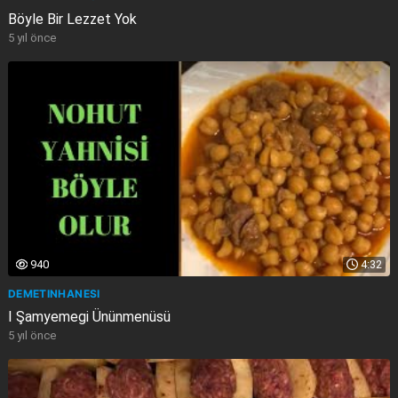
Böyle Bir Lezzet Yok
5 yıl önce
940
4:32
DEMETINHANESI
I Şamyemegi Ününmenüsü
5 yıl önce