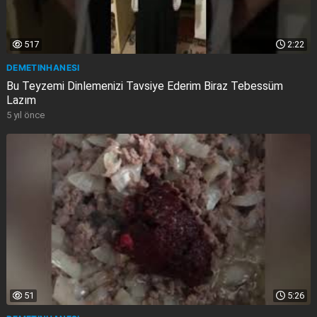
517
2:22
DEMETINHANESI
Bu Teyzemi Dinlemenizi Tavsiye Ederim Biraz Tebessüm
Lazım
5 yıl önce
51
5:26