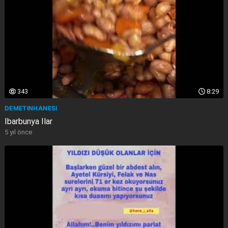
343
8:29
DEMETINHANESI
Ibarbunya Ilar
5 yıl önce