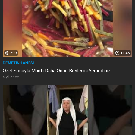
699
11:45
DEMETINHANESI
Özel Sosuyla Mantı Daha Önce Böylesini Yemedi̇ni̇z
5 yıl önce