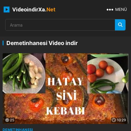
VideoindirXa.
Net
MENÜ
Demetinhanesi Video indir
25
10:29
DEMETINHANESI