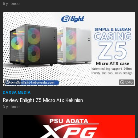
6 yıl önce
5.126
5:46
DAXSA MEDIA
Review Enlight Z5 Micro Atx Kekinian
3 yıl önce