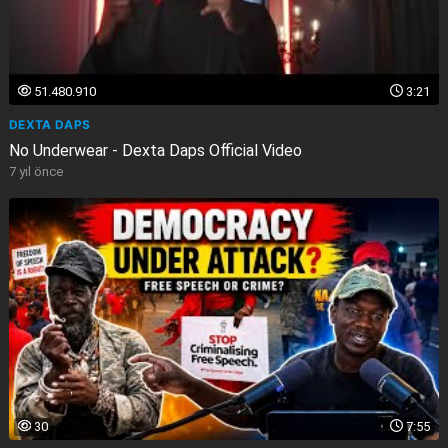
51.480.910
3:21
DEXTA DAPS
No Underwear - Dexta Daps Official Video
7 yıl önce
30
7:55