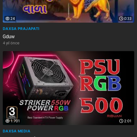
24
0:33
DAXSA PRAJAPATI
Gduw
4 yıl önce
1.701
2:01
DAXSA MEDIA