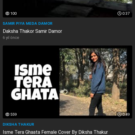
100
0:37
SAMIR PIYA MEDA DAMOR
Daksha Thakor Samir Damor
6 yıl önce
559
0:49
DIKSHA THAKUR
Isme Tera Ghaata Female Cover By Diksha Thakur