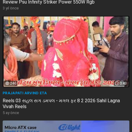
Review Psu Infinity Striker Power 550W Rgb
3 yıl önce
240
0:43
PRAJAPATI ARVIND ETA
Reels 03 સહલ સગ ડમપલ - મગલ ફર 8 2 2026 Sahil Lagna
Vivah Reels
5 ay önce