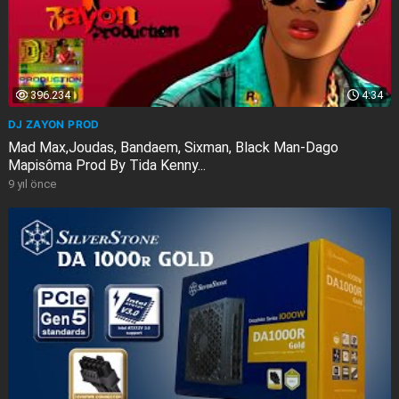
396.234
4:34
DJ ZAYON PROD
Mad Max,Joudas, Bandaem, Sixman, Black Man-Dago
Mapisôma Prod By Tida Kenny...
9 yıl önce