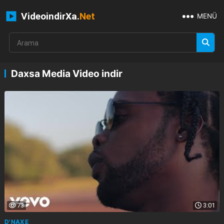
VideoindirXa.
Net
MENÜ
Daxsa Media Video indir
73
3:01
D'NAXE