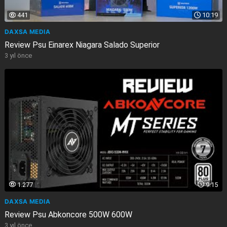
441
10:19
DAXSA MEDIA
Review Psu Einarex Niagara Salado Superior
3 yıl önce
1.277
9:15
DAXSA MEDIA
Review Psu Abkoncore 500W 600W
3 yıl önce