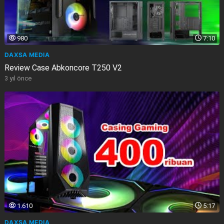
980
7:10
DAXSA MEDIA
Review Case Abkoncore T250 V2
3 yıl önce
1.610
5:17
DAXSA MEDIA