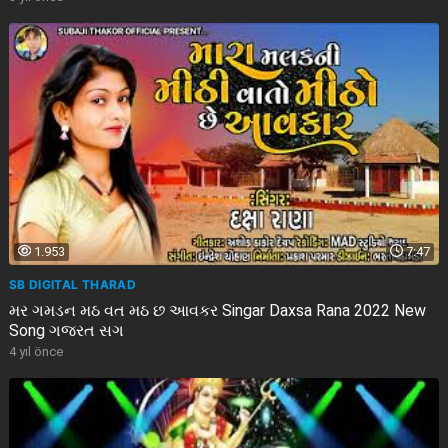
1.953
7:47
SB DIGITAL THARAD
મર ગમડન મઠ વત મઠ છ આવકર Singar Daxsa Rana 2022 New
Song ગજરત સગ
4 yıl önce