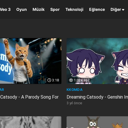
Veo 3
Oyun
Müzik
Spor
Teknoloji
Eğlence
Diğer
3:18
1.024.367
AR
KKOMDA
Catsody - A Parody Song For
Dreaming Catsody - Genshin I
3 yıl önce