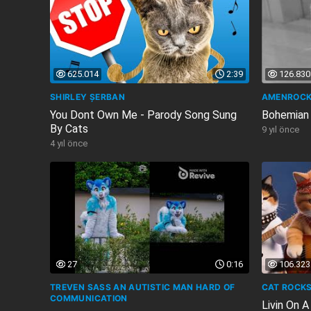
625.014
2:39
126.830
SHIRLEY ȘERBAN
AMENROCK
You Dont Own Me - Parody Song Sung
Bohemian
By Cats
9 yıl önce
4 yıl önce
27
0:16
106.323
TREVEN SASS AN AUTISTIC MAN HARD OF
CAT ROCKS
COMMUNICATION
Livin On A