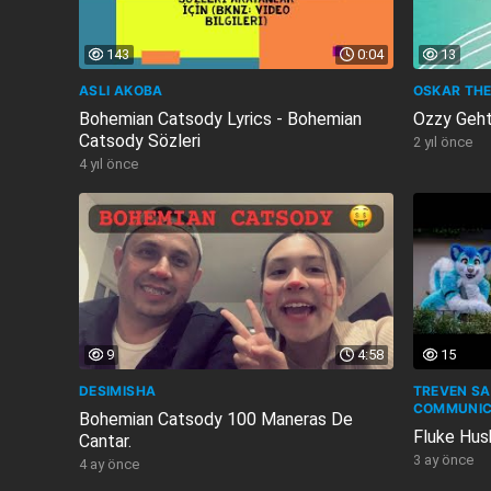
143
0:04
13
ASLI AKOBA
OSKAR THE
Bohemian Catsody Lyrics - Bohemian
Ozzy Geht
Catsody Sözleri
2 yıl önce
4 yıl önce
9
4:58
15
DESIMISHA
TREVEN SA
COMMUNIC
Bohemian Catsody 100 Maneras De
Fluke Hus
Cantar.
3 ay önce
4 ay önce