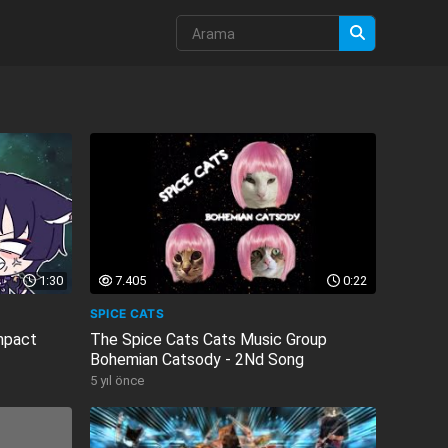
1:30
7.405
0:22
SPICE CATS
mpact
The Spice Cats Cats Music Group
Bohemian Catsody - 2Nd Song
5 yıl önce