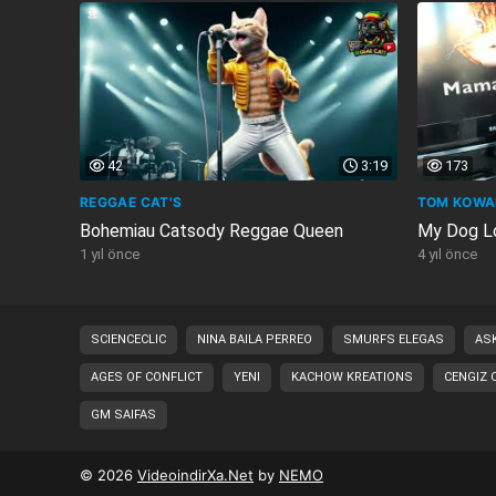
42
3:19
173
REGGAE CAT'S
TOM KOWA
Bohemiau Catsody Reggae Queen
My Dog L
1 yıl önce
4 yıl önce
SCIENCECLIC
NINA BAILA PERREO
SMURFS ELEGAS
ASK
AGES OF CONFLICT
YENI
KACHOW KREATIONS
CENGIZ 
GM SAIFAS
© 2026
VideoindirXa.Net
by
NEMO