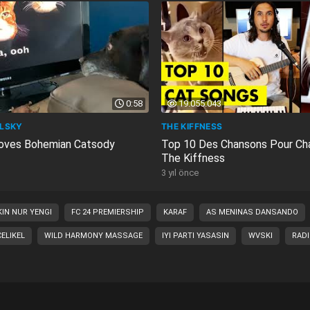
0:58
19.055.043
LSKY
THE KIFFNESS
oves Bohemian Catsody
Top 10 Des Chansons Pour Ch
The Kiffness
3 yıl önce
IN NUR YENGI
FC 24 PREMIERSHIP
KARAF
AS MENINAS DANSANDO
CELIKEL
WILD HARMONY MASSAGE
IYI PARTI YASASIN
WVSKI
RAD