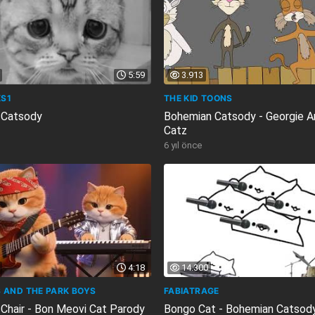
5:59
3.913
S1
THE KID TOONS
 Catsody
Bohemian Catsody - Georgie 
Catz
6 yıl önce
4:18
14.300
 AND THE PARK BOYS
FABIATRAGE
 Chair - Bon Meovi Cat Parody
Bongo Cat - Bohemian Catsod