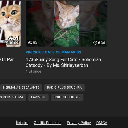
10:09
83
6:36
PRECIOUS CATS OF MAMAKISS
ats Par
1736Funny Song For Cats - Bohemian
Catsody - By Ms. Shirleyserban
1 yıl önce
HERMANAS ESCALANTE
RADIO PLUS BOUCHRA
IO PLUS SALMA
LAWMINT
BOB THE BUILDER
İletişim
Gizlilik Politikası
Privacy Policy
DMCA