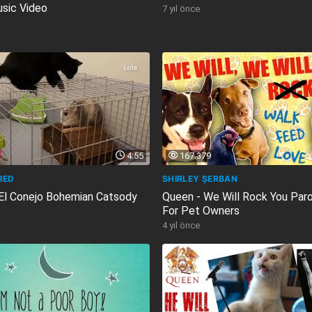
usic Video
7 yıl önce
4:55
167.379
RED
SHIRLEY ȘERBAN
 El Conejo Bohemian Catsody
Queen - We Will Rock You Par
For Pet Owners
4 yıl önce