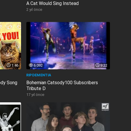
A Cat Would Sing Instead
2 yıl önce
1:46
6.092
9:22
RIPDEMENTIA
ody Song
Bohemian Catsody100 Subscribers
Tribute D
17 yıl önce