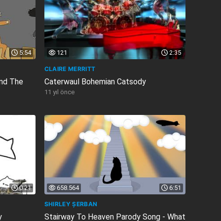
5:54
121
2:35
CLAIRE MERRITT
And The
Caterwaul Bohemian Catsody
11 yıl önce
0:21
658.564
6:51
SHIRLEY ȘERBAN
y
Stairway To Heaven Parody Song - What