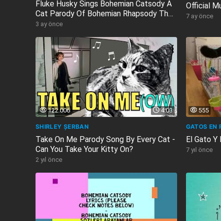
Fluke Husky Sings Bohemian Catsody A
Official M
Cat Parody Of Bohemian Rhapsody The
7 ay önce
Song...
3 ay önce
122.006
4:03
555
SHIRLEY ȘERBAN
GATOS EN 
Take On Me Parody Song By Every Cat -
El Gato Y
Can You Take Your Kitty On?
7 yıl önce
2 yıl önce