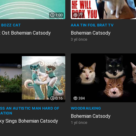
1:00
77
 BOZZ CAT
AAA TIN FOIL BRAT TV
 Ost Bohemian Catsody
Bohemian Catsody
3 yıl önce
0:16
384
SS AN AUTISTIC MAN HARD OF
WOODRAILKING
ATION
Bohemian Catsody
ky Sings Bohemian Catsody
1 yıl önce