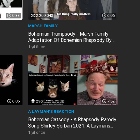
0:33
2.209.043
6:06
MARSH FAMILY
Bohemian Trumpsody - Marsh Family
Adaptation Of Bohemian Rhapsody By
Queen...
1 yıl önce
6:05
236
7:52
A LAYMAN'S REACTION
Bohemian Catsody - A Rhapsody Parody
Song Shirley Șerban 2021. A Laymans...
1 yıl önce