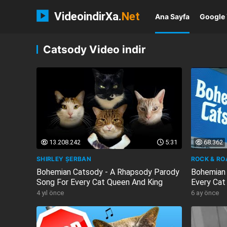
VideoindirXa.
Net
Ana Sayfa
Google 
Catsody Video indir
13.208.242
5:31
68.362
SHIRLEY ȘERBAN
ROCK & RO
Bohemian Catsody - A Rhapsody Parody
Bohemian 
Song For Every Cat Queen And King
Every Cat
4 yıl önce
6 ay önce