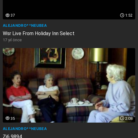
37
1:52
ALEJANDRO**NEUBEA
Wsr Live From Holiday Inn Select
17 yıl önce
35
2:08
ALEJANDRO**NEUBEA
Zi6 9894