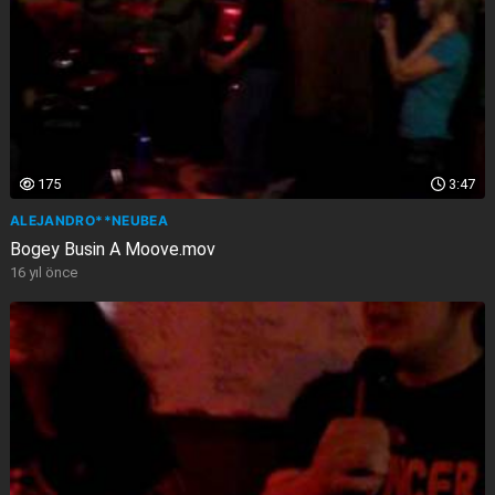
175
3:47
ALEJANDRO**NEUBEA
Bogey Busin A Moove.mov
16 yıl önce