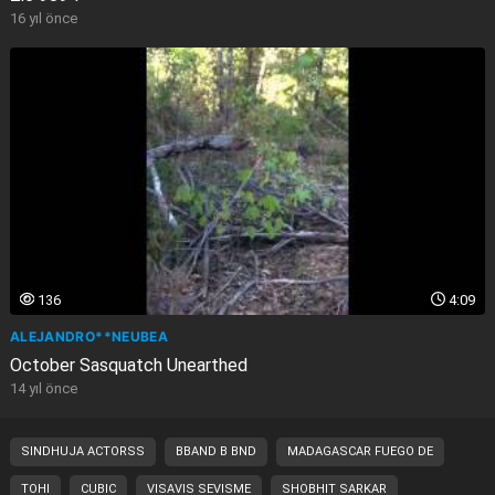
16 yıl önce
136
4:09
ALEJANDRO**NEUBEA
October Sasquatch Unearthed
14 yıl önce
SINDHUJA ACTORSS
BBAND B BND
MADAGASCAR FUEGO DE
TOHI
CUBIC
VISAVIS SEVISME
SHOBHIT SARKAR