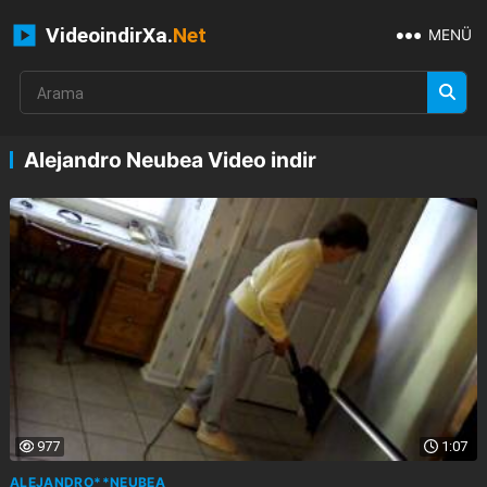
VideoindirXa.
Net
MENÜ
Alejandro Neubea Video indir
977
1:07
ALEJANDRO**NEUBEA