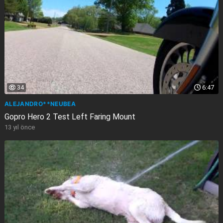
34
6:47
ALEJANDRO**NEUBEA
Gopro Hero 2 Test Left Faring Mount
13 yıl önce