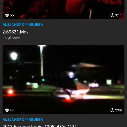
65
3:11
ALEJANDRO**NEUBEA
Zi69821.Mov
16 yıl önce
47
2:08
ALEJANDRO**NEUBEA
2013 Eurocopter Ec-130B-4 Cn 7404