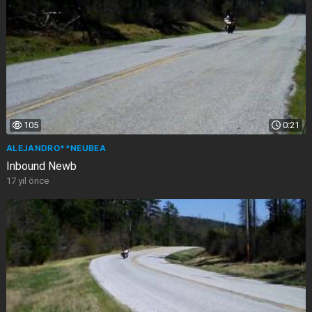
105
0:21
ALEJANDRO**NEUBEA
Inbound Newb
17 yıl önce