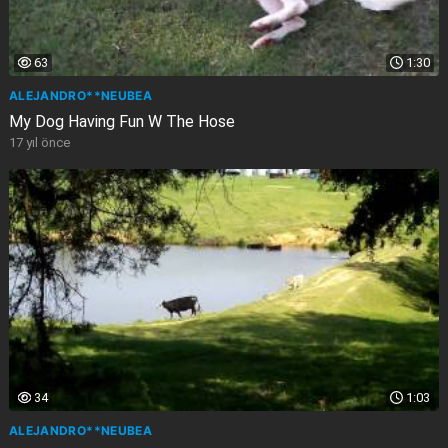
63
1:30
ALEJANDRO**NEUBEA
My Dog Having Fun W The Hose
17 yıl önce
34
1:03
ALEJANDRO**NEUBEA