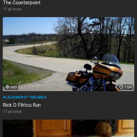
The Counterpoint
17 yıl önce
665
1:04
ALEJANDRO**NEUBEA
Rick D Flhtcu Run
17 yıl önce