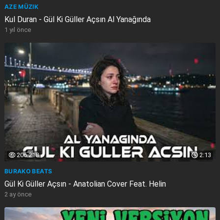
AZE MÜZIK
Kul Duran - Gül Ki Güller Açsın Al Yanağında
1 yıl önce
206.218
2:13
BURAKO BEATS
Gül Ki Güller Açsın - Anatolian Cover Feat. Helin
2 ay önce