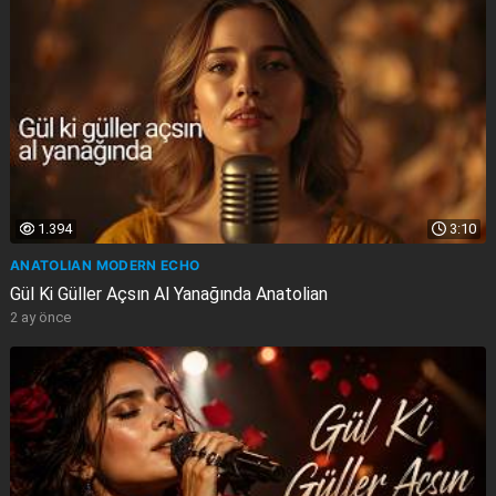
1.394
3:10
ANATOLIAN MODERN ECHO
Gül Ki Güller Açsın Al Yanağında Anatolian
2 ay önce