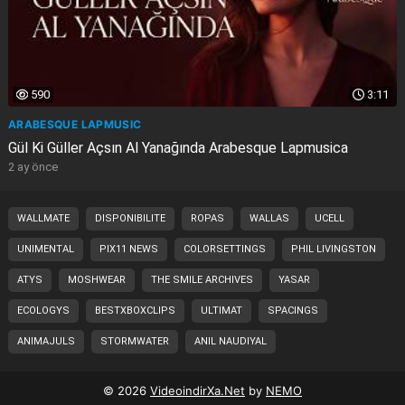
590
3:11
ARABESQUE LAPMUSIC
Gül Ki Güller Açsın Al Yanağında Arabesque Lapmusica
2 ay önce
WALLMATE
DISPONIBILITE
ROPAS
WALLAS
UCELL
UNIMENTAL
PIX11 NEWS
COLORSETTINGS
PHIL LIVINGSTON
ATYS
MOSHWEAR
THE SMILE ARCHIVES
YASAR
ECOLOGYS
BESTXBOXCLIPS
ULTIMAT
SPACINGS
ANIMAJULS
STORMWATER
ANIL NAUDIYAL
© 2026
VideoindirXa.Net
by
NEMO