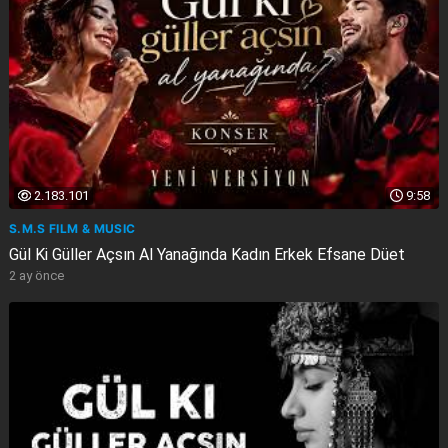
2.183.101
9:58
S.M.S FILM & MUSIC
Gül Ki Güller Açsın Al Yanağında Kadın Erkek Efsane Düet
2 ay önce