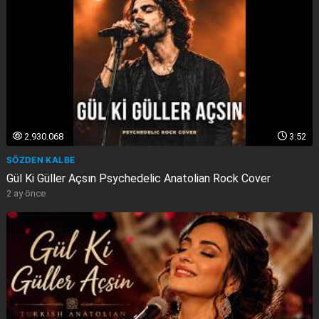
2.930.068
3:52
SÖZDEN KALBE
Gül Ki Güller Açsın Psychedelic Anatolian Rock Cover
2 ay önce