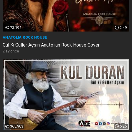
73.194
2:49
ANATOLIA ROCK HOUSE
Gül Ki Güller Açsın Anatolian Rock House Cover
2 ay önce
365.903
6:25