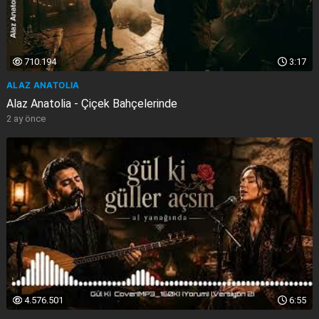
710.194
3:17
ALAZ ANATOLIA
Alaz Anatolia - Çiçek Bahçelerinde
2 ay önce
4.576.501
6:55