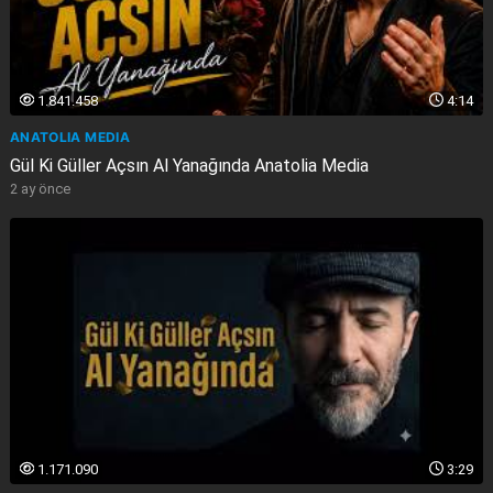
1.841.458
4:14
ANATOLIA MEDIA
Gül Ki Güller Açsın Al Yanağında Anatolia Media
2 ay önce
1.171.090
3:29