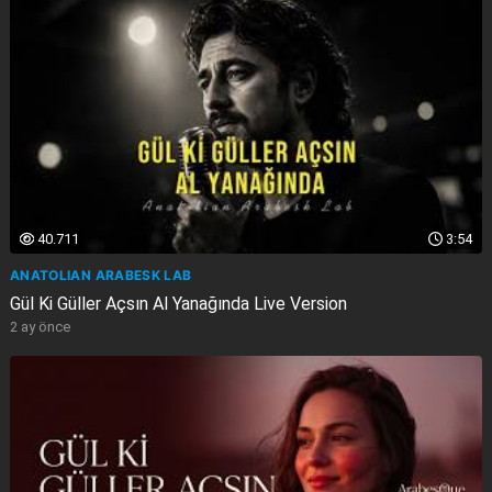
40.711
3:54
ANATOLIAN ARABESK LAB
Gül Ki Güller Açsın Al Yanağında Live Version
2 ay önce