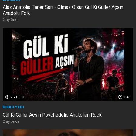
Alaz Anatolia Taner Sarı - Olmaz Olsun Gül Ki Güller Açsın
Anadolu Folk
2 ay önce
250.310
3:43
İKINCI YENI
Gül Ki Güller Açsın Psychedelic Anatolian Rock
2 ay önce