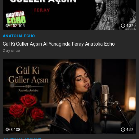
152.105
4:32
ANATOLIA ECHO
Gül Ki Güller Açsın Al Yanağında Feray Anatolia Echo
2 ay önce
3.108
4:52