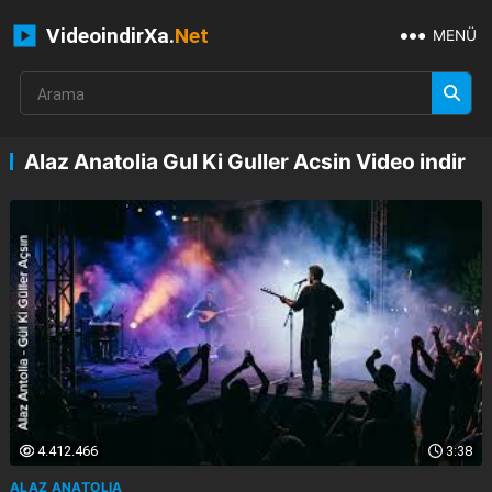
VideoindirXa.
Net
MENÜ
Alaz Anatolia Gul Ki Guller Acsin Video indir
4.412.466
3:38
ALAZ ANATOLIA