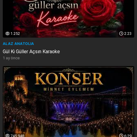
1.252
2:23
ALAZ ANATOLIA
Gül Ki Güller Açsın Karaoke
1 ay önce
745.948
6:29