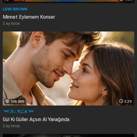
LEMI BROWN
Minnet Eylemem Konser
2 ay önce
596.888
3:29
༺ 乃ㄥ卂匚Ҝ ༻
Gül Ki Güller Açsın Al Yanağında
2 ay önce