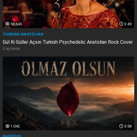
58.643
3:49
TURKISH ANATOLIAN
Gül Ki Güller Açsın Turkish Psychedelic Anatolian Rock Cover
2 ay önce
1.042
3:58
BARZEUS