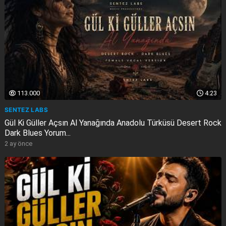
113.000
4:23
SENTEZ LABS
Gül Ki Güller Açsın Al Yanağında Anadolu Türküsü Desert Rock
Dark Blues Yorum...
2 ay önce