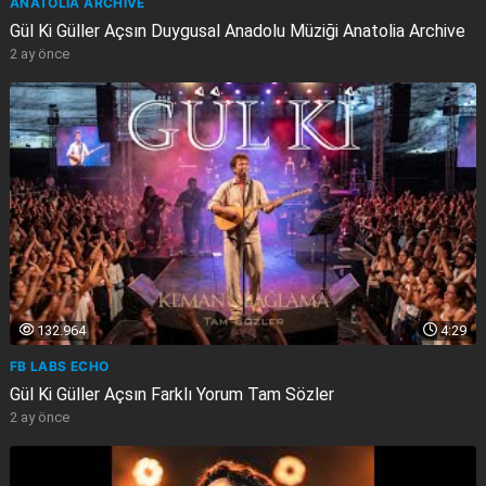
ANATOLIA ARCHIVE
Gül Ki Güller Açsın Duygusal Anadolu Müziği Anatolia Archive
2 ay önce
132.964
4:29
FB LABS ECHO
Gül Ki Güller Açsın Farklı Yorum Tam Sözler
2 ay önce