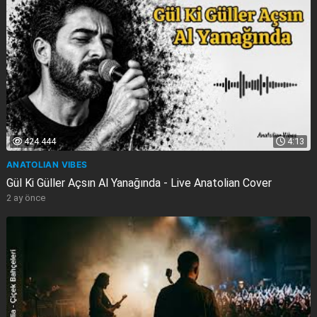
424.444
4:13
ANATOLIAN VIBES
Gül Ki Güller Açsın Al Yanağında - Live Anatolian Cover
2 ay önce